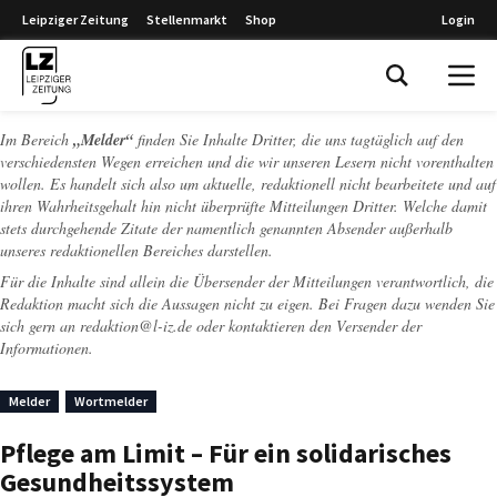
Leipziger Zeitung
Stellenmarkt
Shop
Login
Leipziger Zeitung
Im Bereich
„Melder“
finden Sie Inhalte Dritter, die uns tagtäglich auf den
verschiedensten Wegen erreichen und die wir unseren Lesern nicht vorenthalten
wollen. Es handelt sich also um aktuelle, redaktionell nicht bearbeitete und auf
ihren Wahrheitsgehalt hin nicht überprüfte Mitteilungen Dritter. Welche damit
stets durchgehende Zitate der namentlich genannten Absender außerhalb
unseres redaktionellen Bereiches darstellen.
Für die Inhalte sind allein die Übersender der Mitteilungen verantwortlich, die
Redaktion macht sich die Aussagen nicht zu eigen. Bei Fragen dazu wenden Sie
sich gern an
redaktion@l-iz.de
oder kontaktieren den Versender der
Informationen.
Melder
Wortmelder
Pflege am Limit – Für ein solidarisches
Gesundheitssystem