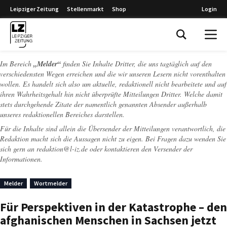
Leipziger Zeitung
Stellenmarkt
Shop
Login
Leipziger Zeitung
Im Bereich
„Melder“
finden Sie Inhalte Dritter, die uns tagtäglich auf den
verschiedensten Wegen erreichen und die wir unseren Lesern nicht vorenthalten
wollen. Es handelt sich also um aktuelle, redaktionell nicht bearbeitete und auf
ihren Wahrheitsgehalt hin nicht überprüfte Mitteilungen Dritter. Welche damit
stets durchgehende Zitate der namentlich genannten Absender außerhalb
unseres redaktionellen Bereiches darstellen.
Für die Inhalte sind allein die Übersender der Mitteilungen verantwortlich, die
Redaktion macht sich die Aussagen nicht zu eigen. Bei Fragen dazu wenden Sie
sich gern an
redaktion@l-iz.de
oder kontaktieren den Versender der
Informationen.
Melder
Wortmelder
Für Perspektiven in der Katastrophe – den
afghanischen Menschen in Sachsen jetzt