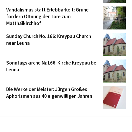
Vandalismus statt Erlebbarkeit: Grüne
fordern Öffnung der Tore zum
Matthäikirchhof
Sunday Church No. 166: Kreypau Church
near Leuna
Sonntagskirche № 166: Kirche Kreypau bei
Leuna
Die Werke der Meister: Jürgen Großes
Aphorismen aus 40 eigenwilligen Jahren