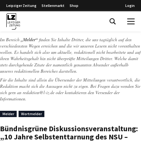
Leipziger Zeitung
Stellenmarkt
Shop
Login
Leipziger Zeitung
Im Bereich
„Melder“
finden Sie Inhalte Dritter, die uns tagtäglich auf den
verschiedensten Wegen erreichen und die wir unseren Lesern nicht vorenthalten
wollen. Es handelt sich also um aktuelle, redaktionell nicht bearbeitete und auf
ihren Wahrheitsgehalt hin nicht überprüfte Mitteilungen Dritter. Welche damit
stets durchgehende Zitate der namentlich genannten Absender außerhalb
unseres redaktionellen Bereiches darstellen.
Für die Inhalte sind allein die Übersender der Mitteilungen verantwortlich, die
Redaktion macht sich die Aussagen nicht zu eigen. Bei Fragen dazu wenden Sie
sich gern an
redaktion@l-iz.de
oder kontaktieren den Versender der
Informationen.
Melder
Wortmelder
Bündnisgrüne Diskussionsveranstaltung:
„10 Jahre Selbstenttarnung des NSU –