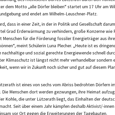
er dem Motto „alle Dörfer bleiben“ startet um 17 Uhr am Wi
Kundgebung und endet am Wilhelm-Leuschner-Platz.
rd, dass in einer Zeit, in der in Politik und Gesellschaft dar
tel Grad
Erderwärmung zu verhindern, große Konzerne wie 
t Menschen für die Förderung fossiler Energieträger aus ihr
können“, meint Schülerin Luna Plecher. „Heute ist es dringen
e nachhaltige und so
zial gerechte Energiewende schnell dur
er Klimaschutz ist längst nicht mehr verhandelbar sondern 
eit, wenn wir in Zukunft noch sicher und gut auf diesem Pl
tzerath ist eines von sechs
vom Abriss bedrohten Dörfern im
r. Die Menschen dort werden gezwungen
,
ihre Heimat aufzu
er Kohle, die unter Lützerath liegt, das Einhalten der deut
macht. Seit über einem Jahr käm
pfen deshalb Aktivist/-inne
insam vor Ort gegen die Erweiterungen der Tagebauten.