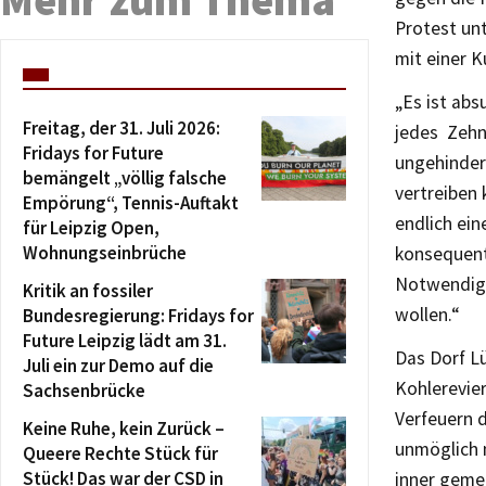
Protest unt
mit einer 
„Es ist
absu
Freitag, der 31. Juli 2026:
jedes
Zehn
Fridays for Future
ungehinder
bemängelt „völlig falsche
vertreiben 
Empörung“, Tennis-Auftakt
endlich ein
für Leipzig Open,
Wohnungseinbrüche
konsequent
Notwendigk
Kritik an fossiler
wollen.“
Bundesregierung: Fridays for
Future Leipzig lädt am 31.
Das Dorf Lü
Juli ein zur Demo auf die
Kohlerevie
Sachsenbrücke
Verfeuern d
Keine Ruhe, kein Zurück –
unmöglich 
Queere Rechte Stück für
Stück! Das war der CSD in
inner geme