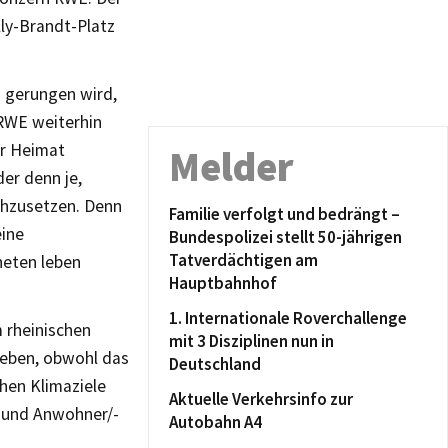
lly-Brandt-Platz
um gerungen wird,
RWE weiterhin
er Heimat
Melder
der denn je,
chzusetzen.
Denn
Familie verfolgt und bedrängt –
eine
Bundespolizei stellt 50-jährigen
Tatverdächtigen am
aneten leben
Hauptbahnhof
1. Internationale Roverchallenge
 rheinischen
mit 3 Disziplinen nun in
geben, obwohl
das
Deutschland
schen
Klimaziele
Aktuelle Verkehrsinfo zur
n und
Anwohner/-
Autobahn A4