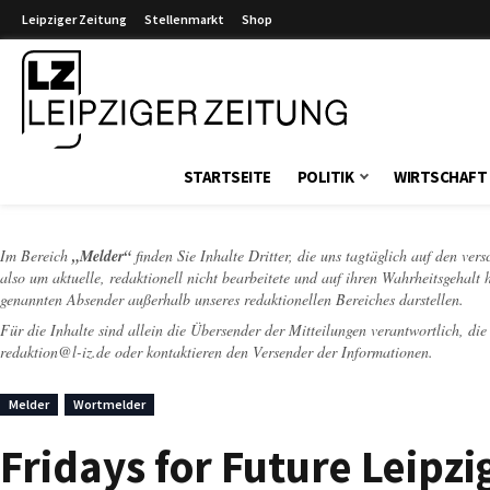
Leipziger Zeitung
Stellenmarkt
Shop
Leipziger Zeitung
STARTSEITE
POLITIK
WIRTSCHAFT
Im Bereich
„Melder“
finden Sie Inhalte Dritter, die uns tagtäglich auf den ver
also um aktuelle, redaktionell nicht bearbeitete und auf ihren Wahrheitsgehalt 
genannten Absender außerhalb unseres redaktionellen Bereiches darstellen.
Für die Inhalte sind allein die Übersender der Mitteilungen verantwortlich, di
redaktion@l-iz.de
oder kontaktieren den Versender der Informationen.
Melder
Wortmelder
Fridays for Future Leipzi