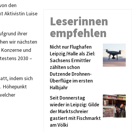
 von den
t Aktivistin
Luise
Leserinnen
empfehlen
ufgru
nd ihrer
hen wir nächsten
Nicht nur Flughafen
r Konzerne und
Leipzig/Halle als Ziel:
testens
2030
–
Sachsens Ermittler
zählten schon
Dutzende Drohnen-
tatt, indem sich
Überflüge im ersten
n. Höhepunkt
Halbjahr
welcher
Seit Donnerstag
wieder in Leipzig: Gilde
der Marktschreier
gastiert mit Fischmarkt
am Völki