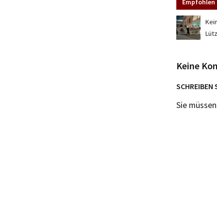
Empfohlen 
Kein
Lüt
Keine Ko
SCHREIBEN 
Sie müsse