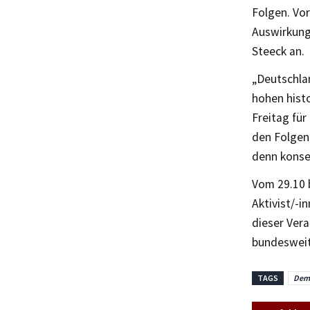
Folge
n
.
Vor
Auswirkung
Steeck an.
„Deutschla
hohen hist
Freitag für
den Folgen
denn konse
Vom 29.10
Aktivist/-
dieser
Vera
bundesweit
TAGS
Demo