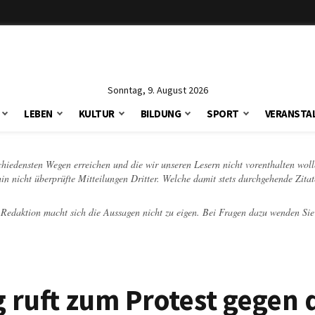
Sonntag, 9. August 2026
LEBEN
KULTUR
BILDUNG
SPORT
VERANSTA
schiedensten Wegen erreichen und die wir unseren Lesern nicht vorenthalten woll
hin nicht überprüfte Mitteilungen Dritter. Welche damit stets durchgehende Zita
e Redaktion macht sich die Aussagen nicht zu eigen. Bei Fragen dazu wenden Sie
g ruft zum Protest gegen 