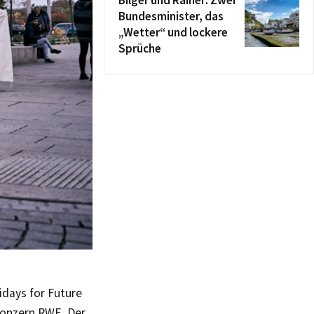
Bilger und Rainer: Zwei
Bundesminister, das
„Wetter“ und lockere
Sprüche
idays for Future
konzern RWE. Der