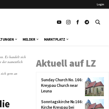
Login
LTUNGEN
MELDER
MARKTPLATZ
en. Es handelt sich
Aktuell auf LZ
te der namentlich
 sich gern an
Sunday Church No. 166:
Kreypau Church near
Leuna
die
Sonntagskirche № 166:
Kirche Kreypau bei