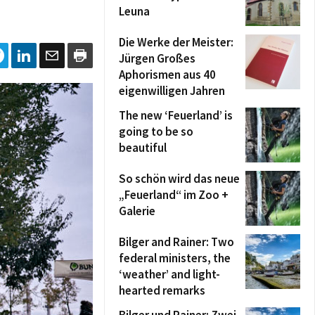
Leuna
Die Werke der Meister:
Jürgen Großes
Aphorismen aus 40
eigenwilligen Jahren
The new ‘Feuerland’ is
going to be so
beautiful
So schön wird das neue
„Feuerland“ im Zoo +
Galerie
Bilger and Rainer: Two
federal ministers, the
‘weather’ and light-
hearted remarks