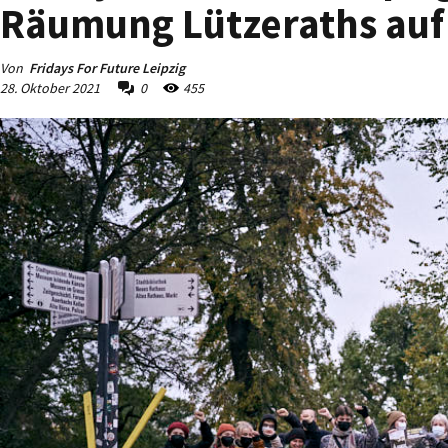
Räumung Lützeraths auf
Von
Fridays For Future Leipzig
28. Oktober 2021
0
455