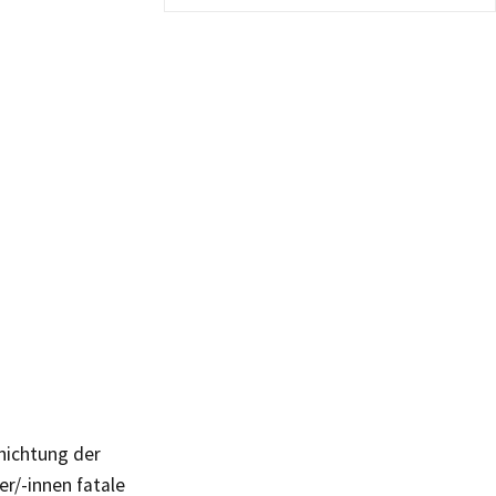
rnichtung der
r/-innen
fatale