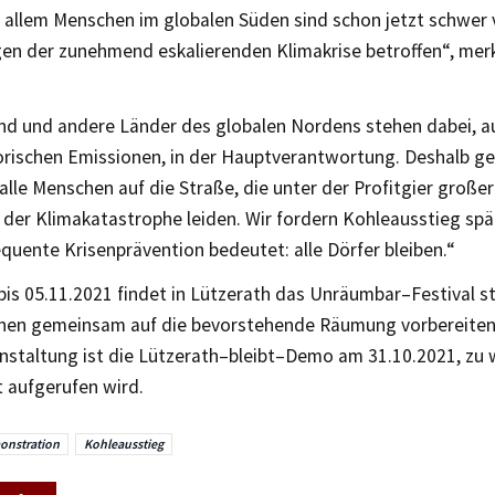
allem
Menschen im globalen Süden
sind schon jetzt schwer
en der zunehmend eskalierenden Klimakrise betroffen“, merk
nd und andere Länder des globalen Nordens stehen
dabei
,
a
orischen Emissionen
,
in der Hauptverantwortung.
Deshalb ge
 alle Menschen auf die Straße, die unter der
Profitgier große
 der Klimakatastrophe leiden. Wir fordern
Kohleausstieg spä
quente Krisenprävention bedeutet: alle
Dörfer bleiben.“
bis
05.11.
2021
findet in Lützerath das Unräumbar
–
Festival s
innen gemeinsam auf die bevorstehende Räumung vorbereite
nstaltung
is
t
die
Lützerath
–
bleibt
–
Demo
am
31.10
.2021
,
zu
 aufgerufen wird.
nstration
Kohleausstieg