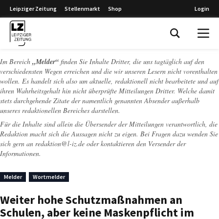
Leipziger Zeitung
Stellenmarkt
Shop
Login
Leipziger Zeitung
Im Bereich
„Melder“
finden Sie Inhalte Dritter, die uns tagtäglich auf den
verschiedensten Wegen erreichen und die wir unseren Lesern nicht vorenthalten
wollen. Es handelt sich also um aktuelle, redaktionell nicht bearbeitete und auf
ihren Wahrheitsgehalt hin nicht überprüfte Mitteilungen Dritter. Welche damit
stets durchgehende Zitate der namentlich genannten Absender außerhalb
unseres redaktionellen Bereiches darstellen.
Für die Inhalte sind allein die Übersender der Mitteilungen verantwortlich, die
Redaktion macht sich die Aussagen nicht zu eigen. Bei Fragen dazu wenden Sie
sich gern an
redaktion@l-iz.de
oder kontaktieren den Versender der
Informationen.
Melder
Wortmelder
Weiter hohe Schutzmaßnahmen an
Schulen, aber keine Maskenpflicht im