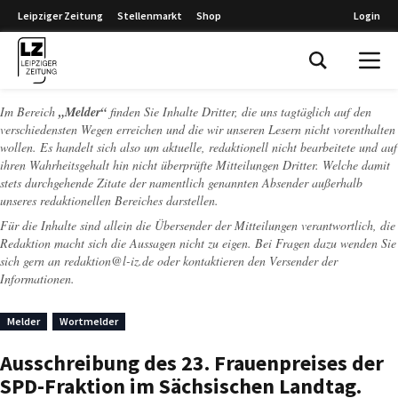
Leipziger Zeitung
Stellenmarkt
Shop
Login
Leipziger Zeitung
Im Bereich
„Melder“
finden Sie Inhalte Dritter, die uns tagtäglich auf den
verschiedensten Wegen erreichen und die wir unseren Lesern nicht vorenthalten
wollen. Es handelt sich also um aktuelle, redaktionell nicht bearbeitete und auf
ihren Wahrheitsgehalt hin nicht überprüfte Mitteilungen Dritter. Welche damit
stets durchgehende Zitate der namentlich genannten Absender außerhalb
unseres redaktionellen Bereiches darstellen.
Für die Inhalte sind allein die Übersender der Mitteilungen verantwortlich, die
Redaktion macht sich die Aussagen nicht zu eigen. Bei Fragen dazu wenden Sie
sich gern an
redaktion@l-iz.de
oder kontaktieren den Versender der
Informationen.
Melder
Wortmelder
Ausschreibung des 23. Frauenpreises der
SPD-Fraktion im Sächsischen Landtag.