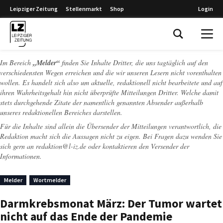
Leipziger Zeitung
Stellenmarkt
Shop
Login
Leipziger Zeitung
Im Bereich
„Melder“
finden Sie Inhalte Dritter, die uns tagtäglich auf den
verschiedensten Wegen erreichen und die wir unseren Lesern nicht vorenthalten
wollen. Es handelt sich also um aktuelle, redaktionell nicht bearbeitete und auf
ihren Wahrheitsgehalt hin nicht überprüfte Mitteilungen Dritter. Welche damit
stets durchgehende Zitate der namentlich genannten Absender außerhalb
unseres redaktionellen Bereiches darstellen.
Für die Inhalte sind allein die Übersender der Mitteilungen verantwortlich, die
Redaktion macht sich die Aussagen nicht zu eigen. Bei Fragen dazu wenden Sie
sich gern an
redaktion@l-iz.de
oder kontaktieren den Versender der
Informationen.
Melder
Wortmelder
Darmkrebsmonat März: Der Tumor wartet
nicht auf das Ende der Pandemie