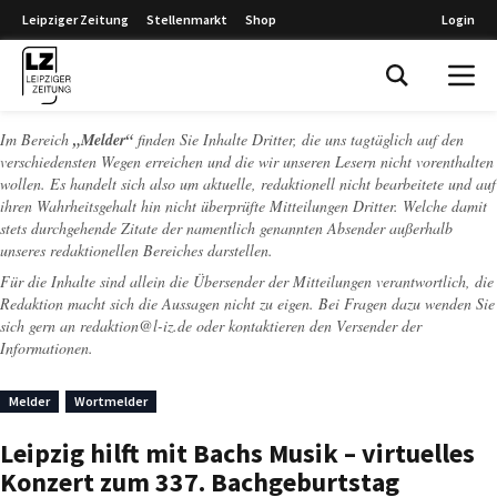
Leipziger Zeitung
Stellenmarkt
Shop
Login
Leipziger Zeitung
Im Bereich
„Melder“
finden Sie Inhalte Dritter, die uns tagtäglich auf den
verschiedensten Wegen erreichen und die wir unseren Lesern nicht vorenthalten
wollen. Es handelt sich also um aktuelle, redaktionell nicht bearbeitete und auf
ihren Wahrheitsgehalt hin nicht überprüfte Mitteilungen Dritter. Welche damit
stets durchgehende Zitate der namentlich genannten Absender außerhalb
unseres redaktionellen Bereiches darstellen.
Für die Inhalte sind allein die Übersender der Mitteilungen verantwortlich, die
Redaktion macht sich die Aussagen nicht zu eigen. Bei Fragen dazu wenden Sie
sich gern an
redaktion@l-iz.de
oder kontaktieren den Versender der
Informationen.
Melder
Wortmelder
Leipzig hilft mit Bachs Musik – virtuelles
Konzert zum 337. Bachgeburtstag