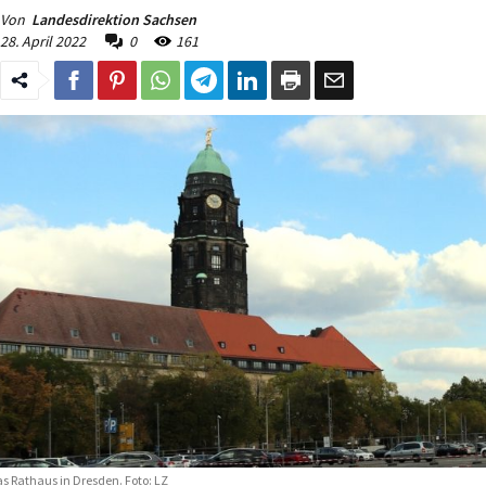
Von
Landesdirektion Sachsen
28. April 2022
0
161
s Rathaus in Dresden. Foto: LZ