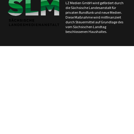
LZ Medien GmbH wird gefördert durch
die Sächsische Landesanstalt für
privaten Rundfunk und neue Medien.
Diese Maßnahme wird mitfinanziert
durch Steuermittel auf Grundlage des
vom Sächsischen Landtag
beschlossenen Haushaltes.