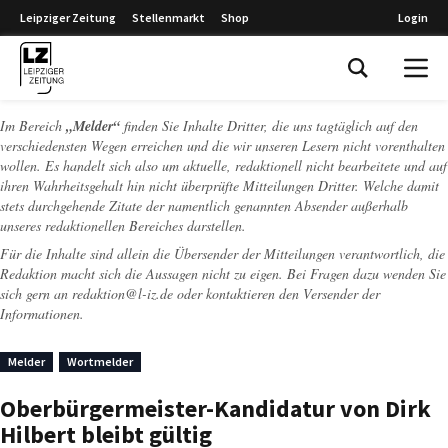
Leipziger Zeitung
Stellenmarkt
Shop
Login
Leipziger Zeitung
Im Bereich
„Melder“
finden Sie Inhalte Dritter, die uns tagtäglich auf den
verschiedensten Wegen erreichen und die wir unseren Lesern nicht vorenthalten
wollen. Es handelt sich also um aktuelle, redaktionell nicht bearbeitete und auf
ihren Wahrheitsgehalt hin nicht überprüfte Mitteilungen Dritter. Welche damit
stets durchgehende Zitate der namentlich genannten Absender außerhalb
unseres redaktionellen Bereiches darstellen.
Für die Inhalte sind allein die Übersender der Mitteilungen verantwortlich, die
Redaktion macht sich die Aussagen nicht zu eigen. Bei Fragen dazu wenden Sie
sich gern an
redaktion@l-iz.de
oder kontaktieren den Versender der
Informationen.
Melder
Wortmelder
Oberbürgermeister-Kandidatur von Dirk
Hilbert bleibt gültig