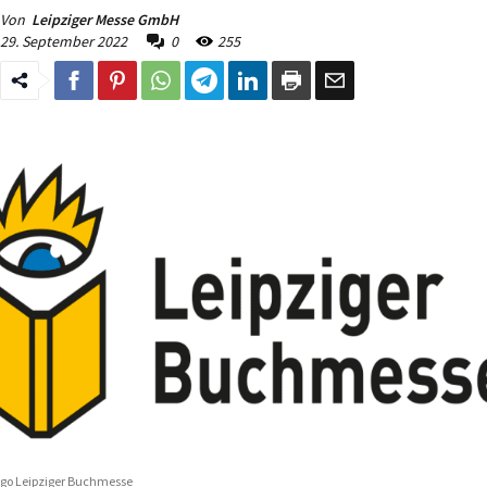
Von
Leipziger Messe GmbH
29. September 2022
0
255
go Leipziger Buchmesse