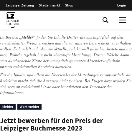
Leipziger Zeitung
Stellenmarkt
Shop
Login
Leipziger Zeitung
Im Bereich
„Melder“
finden Sie Inhalte Dritter, die uns tagtäglich auf den
verschiedensten Wegen erreichen und die wir unseren Lesern nicht vorenthalten
wollen. Es handelt sich also um aktuelle, redaktionell nicht bearbeitete und auf
ihren Wahrheitsgehalt hin nicht überprüfte Mitteilungen Dritter. Welche damit
stets durchgehende Zitate der namentlich genannten Absender außerhalb
unseres redaktionellen Bereiches darstellen.
Für die Inhalte sind allein die Übersender der Mitteilungen verantwortlich, die
Redaktion macht sich die Aussagen nicht zu eigen. Bei Fragen dazu wenden Sie
sich gern an
redaktion@l-iz.de
oder kontaktieren den Versender der
Informationen.
Melder
Wortmelder
Jetzt bewerben für den Preis der
Leipziger Buchmesse 2023