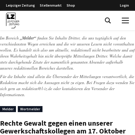
Leipziger Zeitung
Stellenmarkt
Shop
Login
Leipziger Zeitung
Im Bereich
„Melder“
finden Sie Inhalte Dritter, die uns tagtäglich auf den
verschiedensten Wegen erreichen und die wir unseren Lesern nicht vorenthalten
wollen. Es handelt sich also um aktuelle, redaktionell nicht bearbeitete und auf
ihren Wahrheitsgehalt hin nicht überprüfte Mitteilungen Dritter. Welche damit
stets durchgehende Zitate der namentlich genannten Absender außerhalb
unseres redaktionellen Bereiches darstellen.
Für die Inhalte sind allein die Übersender der Mitteilungen verantwortlich, die
Redaktion macht sich die Aussagen nicht zu eigen. Bei Fragen dazu wenden Sie
sich gern an
redaktion@l-iz.de
oder kontaktieren den Versender der
Informationen.
Melder
Wortmelder
Rechte Gewalt gegen einen unserer
Gewerkschaftskollegen am 17. Oktober