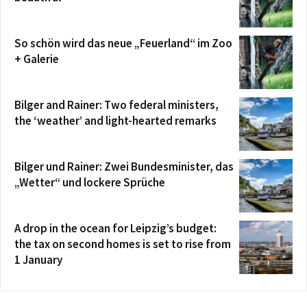
So schön wird das neue „Feuerland“ im Zoo
+ Galerie
Bilger and Rainer: Two federal ministers,
the ‘weather’ and light-hearted remarks
Bilger und Rainer: Zwei Bundesminister, das
„Wetter“ und lockere Sprüche
A drop in the ocean for Leipzig’s budget:
the tax on second homes is set to rise from
1 January