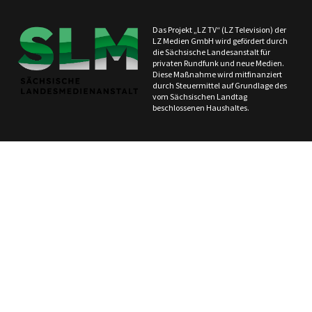
Das Projekt „LZ TV“ (LZ Television) der
LZ Medien GmbH wird gefördert durch
die Sächsische Landesanstalt für
privaten Rundfunk und neue Medien.
Diese Maßnahme wird mitfinanziert
durch Steuermittel auf Grundlage des
vom Sächsischen Landtag
beschlossenen Haushaltes.