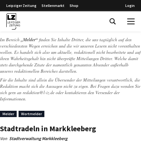
Leipziger Zeitung
Stellenmarkt
Shop
Login
Leipziger Zeitung
Im Bereich
„Melder“
finden Sie Inhalte Dritter, die uns tagtäglich auf den
verschiedensten Wegen erreichen und die wir unseren Lesern nicht vorenthalten
wollen. Es handelt sich also um aktuelle, redaktionell nicht bearbeitete und auf
ihren Wahrheitsgehalt hin nicht überprüfte Mitteilungen Dritter. Welche damit
stets durchgehende Zitate der namentlich genannten Absender außerhalb
unseres redaktionellen Bereiches darstellen.
Für die Inhalte sind allein die Übersender der Mitteilungen verantwortlich, die
Redaktion macht sich die Aussagen nicht zu eigen. Bei Fragen dazu wenden Sie
sich gern an
redaktion@l-iz.de
oder kontaktieren den Versender der
Informationen.
Melder
Wortmelder
Stadtradeln in Markkleeberg
Von
Stadtverwaltung Markkleeberg