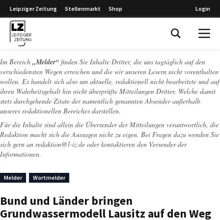
Leipziger Zeitung
Stellenmarkt
Shop
Login
Leipziger Zeitung
Im Bereich
„Melder“
finden Sie Inhalte Dritter, die uns tagtäglich auf den
verschiedensten Wegen erreichen und die wir unseren Lesern nicht vorenthalten
wollen. Es handelt sich also um aktuelle, redaktionell nicht bearbeitete und auf
ihren Wahrheitsgehalt hin nicht überprüfte Mitteilungen Dritter. Welche damit
stets durchgehende Zitate der namentlich genannten Absender außerhalb
unseres redaktionellen Bereiches darstellen.
Für die Inhalte sind allein die Übersender der Mitteilungen verantwortlich, die
Redaktion macht sich die Aussagen nicht zu eigen. Bei Fragen dazu wenden Sie
sich gern an
redaktion@l-iz.de
oder kontaktieren den Versender der
Informationen.
Melder
Wortmelder
Bund und Länder bringen
Grundwassermodell Lausitz auf den Weg