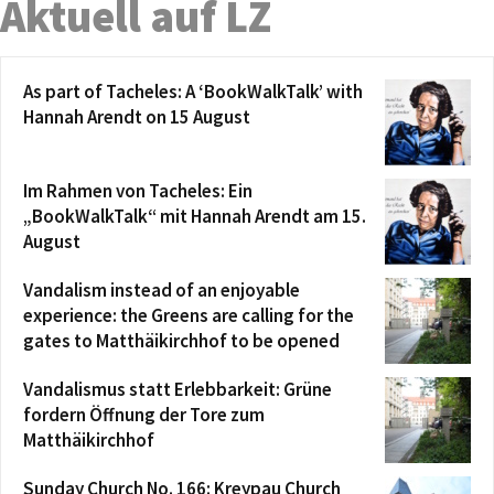
Aktuell auf LZ
As part of Tacheles: A ‘BookWalkTalk’ with
Hannah Arendt on 15 August
Im Rahmen von Tacheles: Ein
„BookWalkTalk“ mit Hannah Arendt am 15.
August
Vandalism instead of an enjoyable
experience: the Greens are calling for the
gates to Matthäikirchhof to be opened
Vandalismus statt Erlebbarkeit: Grüne
fordern Öffnung der Tore zum
Matthäikirchhof
Sunday Church No. 166: Kreypau Church