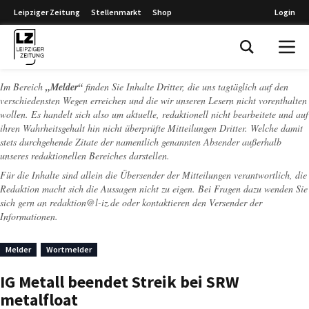
Leipziger Zeitung
Stellenmarkt
Shop
Login
Leipziger Zeitung
Im Bereich
„Melder“
finden Sie Inhalte Dritter, die uns tagtäglich auf den
verschiedensten Wegen erreichen und die wir unseren Lesern nicht vorenthalten
wollen. Es handelt sich also um aktuelle, redaktionell nicht bearbeitete und auf
ihren Wahrheitsgehalt hin nicht überprüfte Mitteilungen Dritter. Welche damit
stets durchgehende Zitate der namentlich genannten Absender außerhalb
unseres redaktionellen Bereiches darstellen.
Für die Inhalte sind allein die Übersender der Mitteilungen verantwortlich, die
Redaktion macht sich die Aussagen nicht zu eigen. Bei Fragen dazu wenden Sie
sich gern an
redaktion@l-iz.de
oder kontaktieren den Versender der
Informationen.
Melder
Wortmelder
IG Metall beendet Streik bei SRW
metalfloat