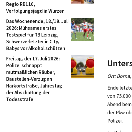
Regio RB110,
Verfolgungsjagd in Wurzen
Das Wochenende, 18./19. Juli
2026: Mühsames erstes
Testspiel für RB Leipzig,
Schwerverletzter in City,
Babys vor Alkohol schützen
Freitag, der 17. Juli 2026:
Unter
Polizei schnappt
mutmaßlichen Räuber,
Ort: Borna,
Baustellen-Verzug an
Harkortstraße, Jahrestag
Ende letzt
der Abschaffung der
von 75.000
Todesstrafe
Abend beme
der Pkw üb
Polizei.