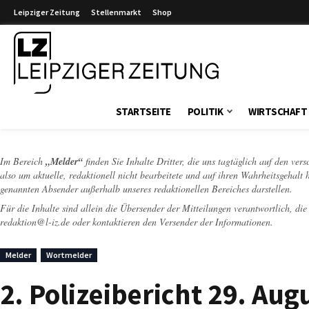
Leipziger Zeitung
Stellenmarkt
Shop
Leipziger Zeitung
STARTSEITE
POLITIK
WIRTSCHAFT
Im Bereich
„Melder“
finden Sie Inhalte Dritter, die uns tagtäglich auf den ver
also um aktuelle, redaktionell nicht bearbeitete und auf ihren Wahrheitsgehalt 
genannten Absender außerhalb unseres redaktionellen Bereiches darstellen.
Für die Inhalte sind allein die Übersender der Mitteilungen verantwortlich, di
redaktion@l-iz.de
oder kontaktieren den Versender der Informationen.
Melder
Wortmelder
2. Polizeibericht 29. Au