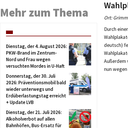
Wahlpl
Mehr zum Thema
Ort: Grimma
Durch einen
Wahlplakate
deutsch) fe
Dienstag, der 4. August 2026:
PKW-Brand im Zentrum-
Wahlplakate
Nord und Frau wegen
Außerdem w
versuchten Mordes in U-Haft
nun wegen 
Donnerstag, der 30. Juli
2026: Präventionsmobil bald
wieder unterwegs und
Erdüberlastungstag erreicht
+ Update LVB
Dienstag, der 21. Juli 2026:
Alkoholverbot auf allen
Bahnhöfen, Bus-Ersatz für