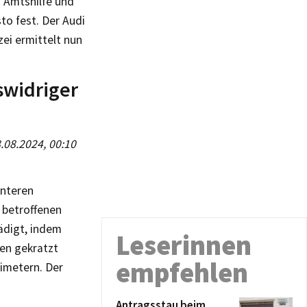
i Amtshilfe und
to fest. Der Audi
zei ermittelt nun
widriger
8.08.2024, 00:10
interen
 betroffenen
ädigt, indem
Leserinnen
ben gekratzt
empfehlen
imetern. Der
Antragsstau beim