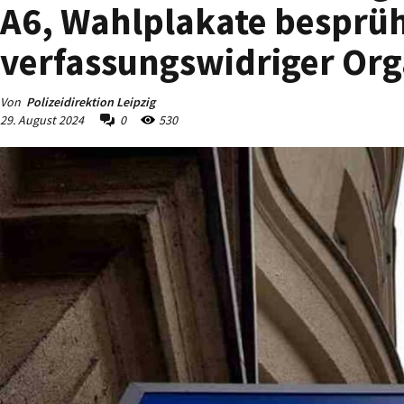
A6, Wahlplakate besprü
verfassungswidriger Org
Von
Polizeidirektion Leipzig
29. August 2024
0
530