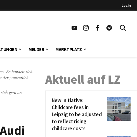
Login
LTUNGEN
MELDER
MARKTPLATZ
en. Es handelt sich
Aktuell auf LZ
te der namentlich
 sich gern an
New initiative:
Childcare fees in
Leipzig to be adjusted
to reflect rising
 Audi
childcare costs