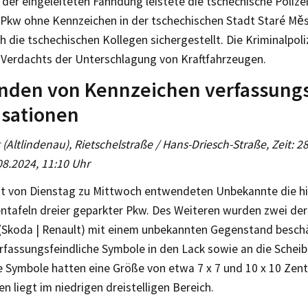
er eingeleiteten Fahndung leistete die tschechische Polize
 Pkw ohne Kennzeichen in der tschechischen Stadt Staré Měs
 die tschechischen Kollegen sichergestellt. Die Kriminalpoli
Verdachts der Unterschlagung von Kraftfahrzeugen.
nden von Kennzeichen verfassungs
isationen
g (Altlindenau), Rietschelstraße / Hans-Driesch-Straße, Zeit: 2
08.2024, 11:10 Uhr
ht von Dienstag zu Mittwoch entwendeten Unbekannte die h
ntafeln dreier geparkter Pkw. Des Weiteren wurden zwei der
(Skoda | Renault) mit einem unbekannten Gegenstand besch
rfassungsfeindliche Symbole in den Lack sowie an die Schei
e Symbole hatten eine Größe von etwa 7 x 7 und 10 x 10 Zent
n liegt im niedrigen dreistelligen Bereich.