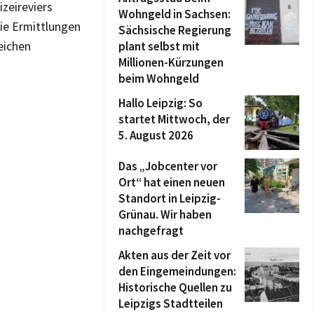
izeireviers
Wohngeld in Sachsen:
ie Ermittlungen
Sächsische Regierung
eichen
plant selbst mit
Millionen-Kürzungen
beim Wohngeld
Hallo Leipzig: So
startet Mittwoch, der
5. August 2026
Das „Jobcenter vor
Ort“ hat einen neuen
Standort in Leipzig-
Grünau. Wir haben
nachgefragt
Akten aus der Zeit vor
den Eingemeindungen:
Historische Quellen zu
Leipzigs Stadtteilen