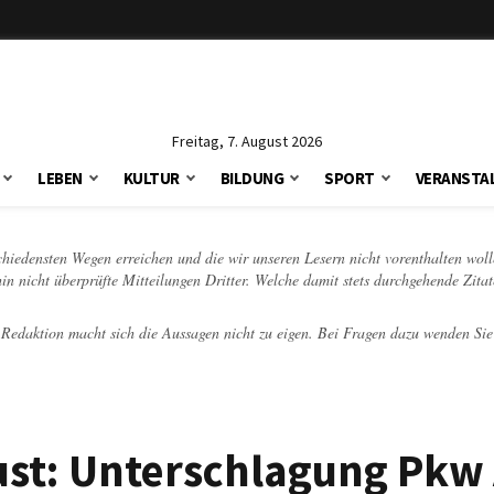
Freitag, 7. August 2026
LEBEN
KULTUR
BILDUNG
SPORT
VERANSTA
schiedensten Wegen erreichen und die wir unseren Lesern nicht vorenthalten woll
hin nicht überprüfte Mitteilungen Dritter. Welche damit stets durchgehende Zita
e Redaktion macht sich die Aussagen nicht zu eigen. Bei Fragen dazu wenden Sie
gust: Unterschlagung Pkw