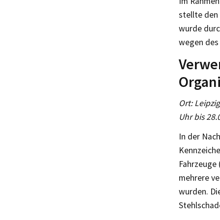
Im Rahmen d
stellte den
wurde durch
wegen des 
Verwe
Organ
Ort: Leipzi
Uhr bis 28.
In der Nac
Kennzeiche
Fahrzeuge 
mehrere ve
wurden. Di
Stehlschade