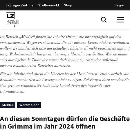
Leipziger Zeitung
Stellenmarkt
Shop
Login
Leipziger Zeitung
Im Bereich
„Melder“
finden Sie Inhalte Dritter, die uns tagtäglich auf den
verschiedensten Wegen erreichen und die wir unseren Lesern nicht vorenthalten
wollen. Es handelt sich also um aktuelle, redaktionell nicht bearbeitete und auf
ihren Wahrheitsgehalt hin nicht überprüfte Mitteilungen Dritter. Welche damit
stets durchgehende Zitate der namentlich genannten Absender außerhalb
unseres redaktionellen Bereiches darstellen.
Für die Inhalte sind allein die Übersender der Mitteilungen verantwortlich, die
Redaktion macht sich die Aussagen nicht zu eigen. Bei Fragen dazu wenden Sie
sich gern an
redaktion@l-iz.de
oder kontaktieren den Versender der
Informationen.
Melder
Wortmelder
An diesen Sonntagen dürfen die Geschäfte
in Grimma im Jahr 2024 öffnen