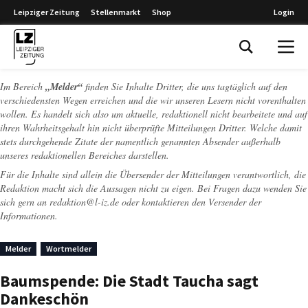
Leipziger Zeitung
Stellenmarkt
Shop
Login
Leipziger Zeitung
Im Bereich
„Melder“
finden Sie Inhalte Dritter, die uns tagtäglich auf den
verschiedensten Wegen erreichen und die wir unseren Lesern nicht vorenthalten
wollen. Es handelt sich also um aktuelle, redaktionell nicht bearbeitete und auf
ihren Wahrheitsgehalt hin nicht überprüfte Mitteilungen Dritter. Welche damit
stets durchgehende Zitate der namentlich genannten Absender außerhalb
unseres redaktionellen Bereiches darstellen.
Für die Inhalte sind allein die Übersender der Mitteilungen verantwortlich, die
Redaktion macht sich die Aussagen nicht zu eigen. Bei Fragen dazu wenden Sie
sich gern an
redaktion@l-iz.de
oder kontaktieren den Versender der
Informationen.
Melder
Wortmelder
Baumspende: Die Stadt Taucha sagt
Dankeschön