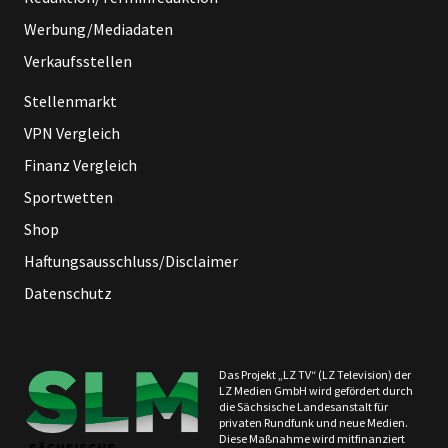
Werbung/Mediadaten
Verkaufsstellen
Stellenmarkt
VPN Vergleich
Finanz Vergleich
Sportwetten
Shop
Haftungsausschluss/Disclaimer
Datenschutz
Das Projekt „LZ TV“ (LZ Television) der
LZ Medien GmbH wird gefördert durch
die Sächsische Landesanstalt für
privaten Rundfunk und neue Medien.
Diese Maßnahme wird mitfinanziert