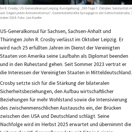
hn R. Crosby, US-Generalkonsul Leipzig. Kundgebung: „365 Tage 7. Oktober. Solidarität m
rael. Gegen jeden Antisemitismus“. Gedenkstätte Alte Synagoge in der Gottschedstraße, 
tober 2024. Foto: Jan Kaefer
US-Generalkonsul für Sachsen, Sachsen-Anhalt und
Thüringen John R. Crosby verlässt im Oktober Leipzig. Er
wird nach 25 erfüllten Jahren im Dienst der Vereinigten
Staaten von Amerika seine Laufbahn als Diplomat beenden
und in den Ruhestand gehen. Seit Sommer 2023 vertrat er
die Interessen der Vereinigten Staaten in Mitteldeutschland.
Crosby setzte sich für die Stärkung der bilateralen
Sicherheitsbeziehungen, den Aufbau wirtschaftlicher
Beziehungen für mehr Wohlstand sowie die Intensivierung
des zwischenmenschlichen Austauschs ein, der Brücken
zwischen den USA und Deutschland schlägt. Seine
Nachfolge wird im Herbst 2025 erwartet und übernimmt die