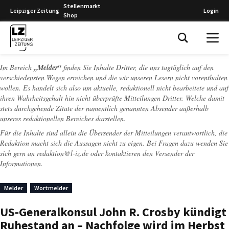
Stellenmarkt
Leipziger Zeitung
Login
Shop
Leipziger Zeitung
Im Bereich
„Melder“
finden Sie Inhalte Dritter, die uns tagtäglich auf den
verschiedensten Wegen erreichen und die wir unseren Lesern nicht vorenthalten
wollen. Es handelt sich also um aktuelle, redaktionell nicht bearbeitete und auf
ihren Wahrheitsgehalt hin nicht überprüfte Mitteilungen Dritter. Welche damit
stets durchgehende Zitate der namentlich genannten Absender außerhalb
unseres redaktionellen Bereiches darstellen.
Für die Inhalte sind allein die Übersender der Mitteilungen verantwortlich, die
Redaktion macht sich die Aussagen nicht zu eigen. Bei Fragen dazu wenden Sie
sich gern an
redaktion@l-iz.de
oder kontaktieren den Versender der
Informationen.
Melder
Wortmelder
US-Generalkonsul John R. Crosby kündigt
Ruhestand an – Nachfolge wird im Herbst