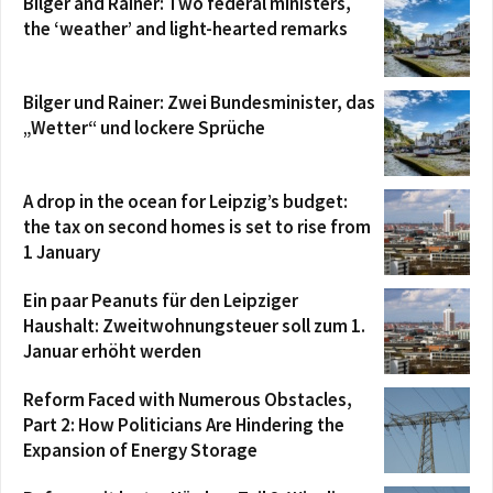
Bilger and Rainer: Two federal ministers,
the ‘weather’ and light-hearted remarks
Bilger und Rainer: Zwei Bundesminister, das
„Wetter“ und lockere Sprüche
A drop in the ocean for Leipzig’s budget:
the tax on second homes is set to rise from
1 January
Ein paar Peanuts für den Leipziger
Haushalt: Zweitwohnungsteuer soll zum 1.
Januar erhöht werden
Reform Faced with Numerous Obstacles,
Part 2: How Politicians Are Hindering the
Expansion of Energy Storage