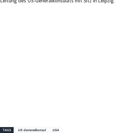
Leitung des US-Generalkonsulats mit Sitz in Leipzig.
TAGS
US-Generalkonsul
USA