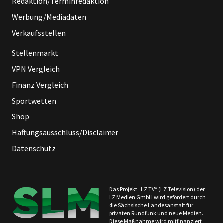
Redaktion/Terminredaktion
Werbung/Mediadaten
Verkaufsstellen
Stellenmarkt
VPN Vergleich
Finanz Vergleich
Sportwetten
Shop
Haftungsausschluss/Disclaimer
Datenschutz
Das Projekt „LZ TV“ (LZ Television) der
LZ Medien GmbH wird gefördert durch
die Sächsische Landesanstalt für
privaten Rundfunk und neue Medien.
Diese Maßnahme wird mitfinanziert