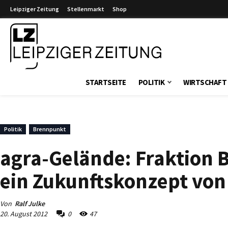
Leipziger Zeitung
Stellenmarkt
Shop
Leipziger Zeitung
STARTSEITE
POLITIK
WIRTSCHAFT
Politik
Brennpunkt
agra-Gelände: Fraktion 
ein Zukunftskonzept von
Von
Ralf Julke
20. August 2012
0
47