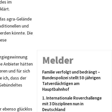
ndes im
lärt.
 das agra-Gelände
aditionellen und
erden könnte. Die
iese
Melder
ergiegewinnung
e Anbieter hätten
eren und für sich
Familie verfolgt und bedrängt –
Bundespolizei stellt 50-jährigen
e ich, dass der
Tatverdächtigen am
 Gebündeltes
Hauptbahnhof
1. Internationale Roverchallenge
mit 3 Disziplinen nun in
r ebenso glücklos
Deutschland