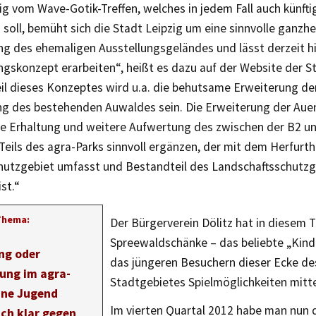
 vom Wave-Gotik-Treffen, welches in jedem Fall auch künfti
 soll, bemüht sich die Stadt Leipzig um eine sinnvolle ganzhe
g des ehemaligen Ausstellungsgeländes und lässt derzeit hi
gskonzept erarbeiten“, heißt es dazu auf der Website der St
il dieses Konzeptes wird u.a. die behutsame Erweiterung de
ng des bestehenden Auwaldes sein. Die Erweiterung der Auen
te Erhaltung und weitere Aufwertung des zwischen der B2 un
eils des agra-Parks sinnvoll ergänzen, der mit dem Herfurth
utzgebiet umfasst und Bestandteil des Landschaftsschutzge
st.“
Thema:
Der Bürgerverein Dölitz hat in diesem T
Spreewaldschänke – das beliebte „Kinder
ng oder
das jüngeren Besuchern dieser Ecke de
gung im agra-
Stadtgebietes Spielmöglichkeiten mitte
üne Jugend
Im vierten Quartal 2012 habe man nun da
ich klar gegen