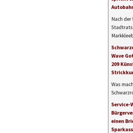
Autobahn
Nach der 
Stadtrats
Markklee
Schwarze
Wave Got
209 Küns
Strickku
Was mach
Schwarzr
Service-W
Bürgerve
einen Br
Sparkass