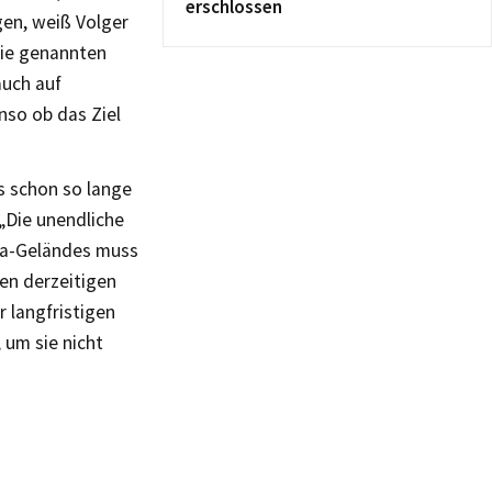
erschlossen
en, weiß Volger
die genannten
auch auf
nso ob das Ziel
 schon so lange
„Die unendliche
ra-Geländes muss
en derzeitigen
r langfristigen
um sie nicht