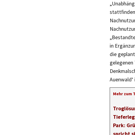
„Unabhängig
stattfinden
Nachnutzun
Nachnutzun
„Bestandte
in Ergänzu
die geplan
gelegenen T
Denkmalsch
Auenwald‘ i
Mehr zum 
Troglösu
Tieferle
Park: Gr
spricht s