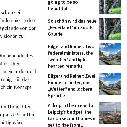
going to be so
beautiful
schon seit
inden hier in den
So schön wird das neue
„Feuerland“ im Zoo +
gsgelände von der
Galerie
 Visionen zu
Bilger and Rainer: Two
federal ministers, the
 Wochenende des
‘weather’ and light-
lterlichen
hearted remarks
 in einer der noch
Bilger und Rainer: Zwei
 ruhig. Für das
Bundesminister, das
ich ein Konzept
„Wetter“ und lockere
Sprüche
A drop in the ocean for
n und bräuchten
Leipzig’s budget: the
er ganze Stadtteil
tax on second homes is
 nötig wäre.
set to rise from 1