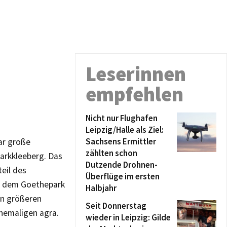
Leserinnen
empfehlen
Nicht nur Flughafen
Leipzig/Halle als Ziel:
Sachsens Ermittler
tar große
zählten schon
Markkleeberg. Das
Dutzende Drohnen-
eil des
Überflüge im ersten
nd dem Goethepark
Halbjahr
nen größeren
Seit Donnerstag
ehemaligen agra.
wieder in Leipzig: Gilde