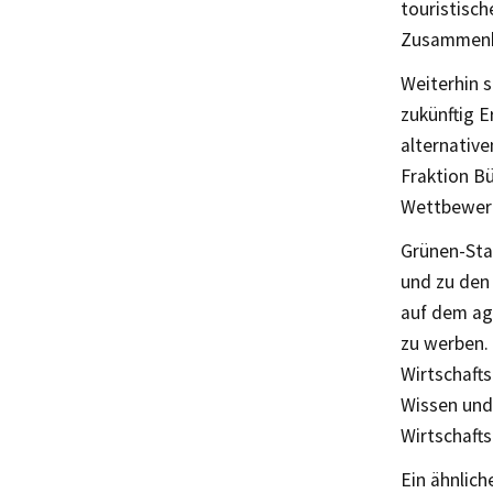
touristisc
Zusammenha
Weiterhin 
zukünftig E
alternativ
Fraktion Bü
Wettbewerb
Grünen-Sta
und zu den
auf dem agr
zu werben. 
Wirtschaft
Wissen und
Wirtschafts
Ein ähnlich