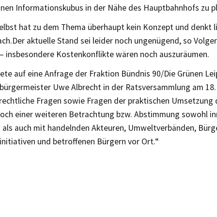
einen Informationskubus in der Nähe des Hauptbahnhofs zu pl
selbst hat zu dem Thema überhaupt kein Konzept und denkt li
ch.Der aktuelle Stand sei leider noch ungenügend, so Volger
 – insbesondere Kostenkonflikte wären noch auszuräumen.
ete auf eine Anfrage der Fraktion Bündnis 90/Die Grünen Lei
sbürgermeister Uwe Albrecht in der Ratsversammlung am 18. 
rechtliche Fragen sowie Fragen der praktischen Umsetzung
noch einer weiteren Betrachtung bzw. Abstimmung sowohl in
 als auch mit handelnden Akteuren, Umweltverbänden, Bürge
initiativen und betroffenen Bürgern vor Ort.“