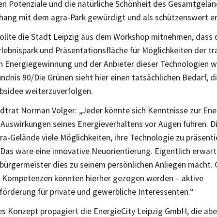
hen Potenziale und die natürliche Schönheit des Gesamtgelä
ng mit dem agra-Park gewürdigt und als schützenswert erk
sollte die Stadt Leipzig aus dem Workshop mitnehmen, dass
rlebnispark und Präsentationsfläche für Möglichkeiten der tr
en Energiegewinnung und der Anbieter dieser Technologien w
ndnis 90/Die Grünen sieht hier einen tatsächlichen Bedarf, d
sidee weiterzuverfolgen.
dtrat Norman Volger: „Jeder könnte sich Kenntnisse zur En
 Auswirkungen seines Energieverhaltens vor Augen führen. Di
a-Gelände viele Möglichkeiten, ihre Technologie zu präsenti
Das wäre eine innovative Neuorientierung. Eigentlich erwart
sbürgermeister dies zu seinem persönlichen Anliegen macht.
 Kompetenzen könnten hierher gezogen werden – aktive
förderung für private und gewerbliche Interessenten.“
es Konzept propagiert die EnergieCity Leipzig GmbH, die abe