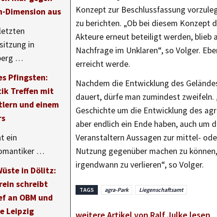
Konzept zur Beschlussfassung vorzuleg
-Dimension aus
zu berichten. „Ob bei diesem Konzept 
letzten
Akteure erneut beteiligt werden, blieb 
sitzung in
Nachfrage im Unklaren“, so Volger. Ebe
berg …
erreicht werde.
s Pfingsten:
Nachdem die Entwicklung des Geländes
ik Treffen mit
dauert, dürfe man zumindest zweifeln. 
tlern und einem
Geschichte um die Entwicklung des ag
rs
aber endlich ein Ende haben, auch um d
t ein
Veranstaltern Aussagen zur mittel- ode
omantiker …
Nutzung gegenüber machen zu können, 
irgendwann zu verlieren“, so Volger.
üste in Dölitz:
rein schreibt
TAGS
agra-Park
Liegenschaftsamt
ief an OBM und
e Leipzig
weitere Artikel von Ralf Julke lesen