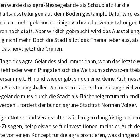
ten wurde das agra-Messegelände als Schauplatz für die
haftsausstellungen aus dem Boden gestampft. Dafür wird es 
 nicht mehr gebraucht. Einige Verbraucherveranstaltungen f
ren noch statt. Aber wirklich gebraucht wird das Ausstellun
ig nicht mehr. Doch die Stadt sitzt das Thema lieber aus, als
 Das nervt jetzt die Grünen.
 Tage des agra-Geländes sind immer dann, wenn das letzte
teht oder wenn Pfingsten sich die Welt zum schwarz-mittela
ersammelt. Hin und wieder gibt’s noch eine kleine Fachmesse
n Ausstellungshallen. Ansonsten ist es schon zu lange viel zu
gelände muss durch die Stadt als Flächeneigentümerin endl
werden“, fordert der bündnisgrüne Stadtrat Norman Volger.
igen Nutzer und Veranstalter würden gern langfristig bleibe
e Zusagen, beispielsweise für Investitionen, meint er. Auch d
te von einem Konzept für die agra profitieren, was dringend