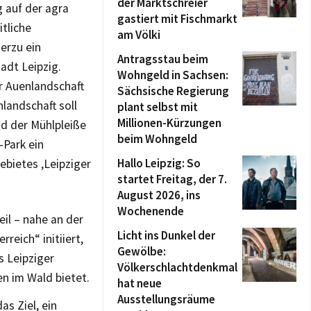
der Marktschreier
g auf der agra
gastiert mit Fischmarkt
itliche
am Völki
erzu ein
Antragsstau beim
adt Leipzig.
Wohngeld in Sachsen:
r Auenlandschaft
Sächsische Regierung
landschaft soll
plant selbst mit
Millionen-Kürzungen
d der Mühlpleiße
beim Wohngeld
-Park ein
Hallo Leipzig: So
bietes ‚Leipziger
startet Freitag, der 7.
August 2026, ins
Wochenende
eil – nahe an der
Licht ins Dunkel der
reich“ initiiert,
Gewölbe:
s Leipziger
Völkerschlachtdenkmal
n im Wald bietet.
hat neue
Ausstellungsräume
s Ziel, ein