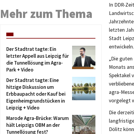
In DDR-Zei
Mehr zum Thema
Landwirtsc
Jahrzehnten
letzten Jah
Stadt Leipz
entwickeln.
Der Stadtrat tagte: Ein
letzter Appell aus Leipzig für
„Die guten
die Tunnellösung im Agra-
Monats ans
Park + Video
Spektakel v
Der Stadtrat tagte: Eine
verbliebene
hitzige Diskussion um
agra-Messe
Erbbaupacht oder Kauf bei
vorgelegt 
Eigenheimgrundstücken in
Leipzig + Video
Die derzeit
Marode Agra-Brücke: Warum
langfristig
hält Leipzigs OBM an der
Dölitz könn
Tunnellösung fest?