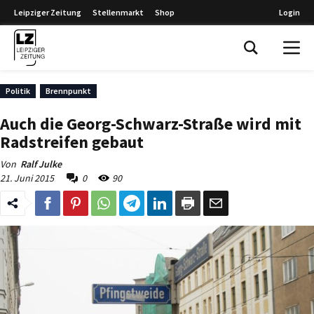
Leipziger Zeitung
Stellenmarkt
Shop
Login
Leipziger Zeitung
Politik
Brennpunkt
Auch die Georg-Schwarz-Straße wird mit
Radstreifen gebaut
Von
Ralf Julke
21. Juni 2015
0
90