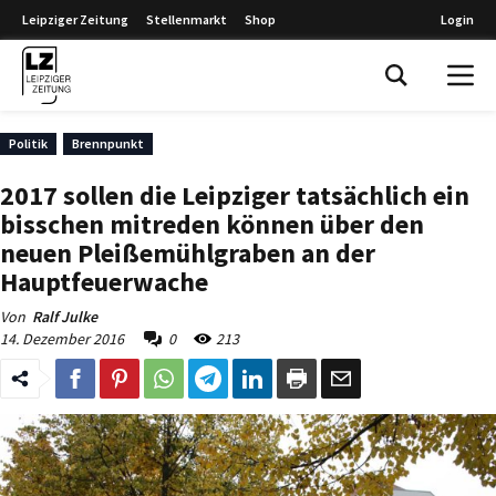
Leipziger Zeitung
Stellenmarkt
Shop
Login
Leipziger Zeitung
Politik
Brennpunkt
2017 sollen die Leipziger tatsächlich ein
bisschen mitreden können über den
neuen Pleißemühlgraben an der
Hauptfeuerwache
Von
Ralf Julke
14. Dezember 2016
0
213