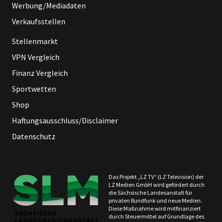
Werbung/Mediadaten
Verkaufsstellen
Stellenmarkt
VPN Vergleich
Finanz Vergleich
Sportwetten
Shop
Haftungsausschluss/Disclaimer
Datenschutz
Das Projekt „LZ TV“ (LZ Television) der
LZ Medien GmbH wird gefördert durch
die Sächsische Landesanstalt für
privaten Rundfunk und neue Medien.
Diese Maßnahme wird mitfinanziert
durch Steuermittel auf Grundlage des