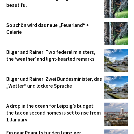
beautiful
So schön wird das neue „Feuerland“ +
Galerie
Bilger and Rainer: Two federal ministers,
the ‘weather’ and light-hearted remarks
Bilger und Rainer: Zwei Bundesminister, das
„Wetter“ und lockere Sprüche
A drop in the ocean for Leipzig’s budget:
the tax on second homes is set to rise from
1 January
Ein paar Peanuts für den Leipziger