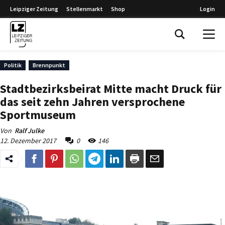
Leipziger Zeitung
Stellenmarkt
Shop
Login
Leipziger Zeitung
Politik
Brennpunkt
Stadtbezirksbeirat Mitte macht Druck für
das seit zehn Jahren versprochene
Sportmuseum
Von
Ralf Julke
12. Dezember 2017
0
146