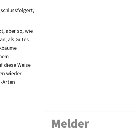
schlussfolgert,
t, aber so, wie
n, als Gutes
rkbäume
inem
uf diese Weise
ren wieder
H-Arten
Melder