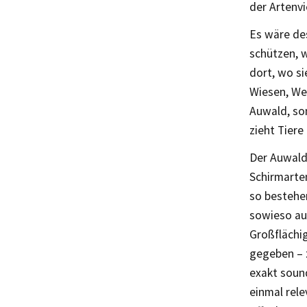
der Artenvi
Es wäre des
schützen, w
dort, wo si
Wiesen, We
Auwald, son
zieht Tiere
Der Auwald
Schirmarten
so bestehen
sowieso au
Großflächi
gegeben – 
exakt sound
einmal rel