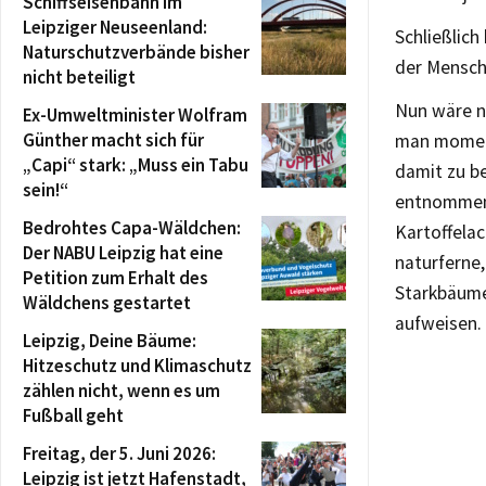
Schiffseisenbahn im
Leipziger Neuseenland:
Schließlich
Naturschutzverbände bisher
der Mensch
nicht beteiligt
Nun wäre n
Ex-Umweltminister Wolfram
Günther macht sich für
man moment
„Capi“ stark: „Muss ein Tabu
damit zu b
sein!“
entnommen,
Bedrohtes Capa-Wäldchen:
Kartoffelac
Der NABU Leipzig hat eine
naturferne,
Petition zum Erhalt des
Starkbäume
Wäldchens gestartet
aufweisen.
Leipzig, Deine Bäume:
Hitzeschutz und Klimaschutz
zählen nicht, wenn es um
Fußball geht
Freitag, der 5. Juni 2026:
Leipzig ist jetzt Hafenstadt,