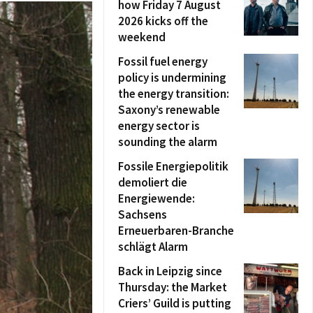
how Friday 7 August
2026 kicks off the
weekend
Fossil fuel energy
policy is undermining
the energy transition:
Saxony’s renewable
energy sector is
sounding the alarm
Fossile Energiepolitik
demoliert die
Energiewende:
Sachsens
Erneuerbaren-Branche
schlägt Alarm
Back in Leipzig since
Thursday: the Market
Criers’ Guild is putting