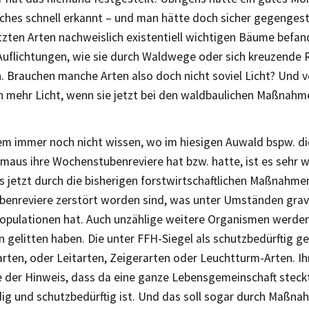
ches schnell erkannt – und man hätte doch sicher gegengest
tzten Arten nachweislich existentiell wichtigen Bäume befan
 Auflichtungen, wie sie durch Waldwege oder sich kreuzende
. Brauchen manche Arten also doch nicht soviel Licht? Und v
en mehr Licht, wenn sie jetzt bei den waldbaulichen Maßnah
em immer noch nicht wissen, wo im hiesigen Auwald bspw. di
aus ihre Wochenstubenreviere hat bzw. hatte, ist es sehr w
s jetzt durch die bisherigen forstwirtschaftlichen Maßnahme
enreviere zerstört worden sind, was unter Umständen grav
 Populationen hat. Auch unzählige weitere Organismen werde
gelitten haben. Die unter FFH-Siegel als schutzbedürftig g
larten, oder Leitarten, Zeigerarten oder Leuchtturm-Arten. 
e der Hinweis, dass da eine ganze Lebensgemeinschaft steck
ig und schutzbedürftig ist. Und das soll sogar durch Maßn