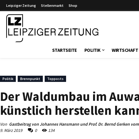
Leipziger Zeitung
Stellenmarkt
Shop
Leipziger Zeitung
STARTSEITE
POLITIK
WIRTSCHAFT
Politik
Brennpunkt
Topposts
Der Waldumbau im Auwald
künstlich herstellen kan
Von
Gastbeitrag von Johannes Hansmann und Prof. Dr. Bernd Gerken vom
9. März 2019
0
134