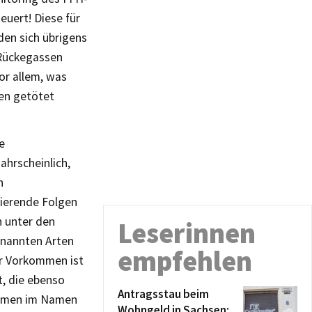
euert! Diese für
den sich übrigens
 Rückegassen
or allem, was
men getötet
e
ahrscheinlich,
n
ierende Folgen
n unter den
Leserinnen
enannten Arten
empfehlen
Ihr Vorkommen ist
t, die ebenso
Antragsstau beim
ahmen im Namen
Wohngeld in Sachsen: