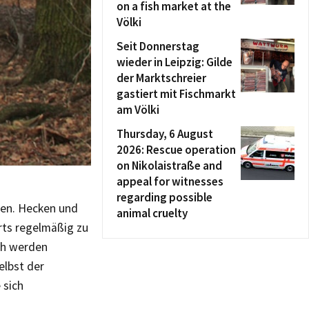
on a fish market at the
Völki
Seit Donnerstag
wieder in Leipzig: Gilde
der Marktschreier
gastiert mit Fischmarkt
am Völki
Thursday, 6 August
2026: Rescue operation
on Nikolaistraße and
appeal for witnesses
regarding possible
ssen. Hecken und
animal cruelty
rts regelmäßig zu
ch werden
elbst der
 sich