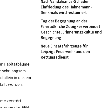
Nach Vandalismus-Schaden:
Einfriedung des Hahnemann-
Denkmals wird restauriert
Tag der Begegnung an der
Fahrradkirche Zöbigker verbindet
Geschichte, Erinnerungskultur und
Begegnung
Neue Einsatzfahrzeuge für
Leipzigs Feuerwehr und den
Rettungsdienst
gar Habitatbäume
r sehr langsam
nd allein in diesem
ällt worden.
ume zerstört
nitoring des FFH-