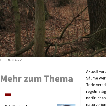
Foto: NuKLA e.V.
Aktuell wir
Mehr zum Thema
Säume werd
Tode versc
regelmäßig
natürlichen
naturverjü