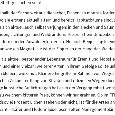
elfalt geschehen sein?
halb der Sache weitaus dienlicher, Eichen, so man sie förde
o sie erstens aktuell altern und bereits Habitatbäume sind,
e sich aktuell auch selbst verjüngen: in den Hecken und Säu
iden, Lichtungen und Waldrändern. Hierzu ist ein Umdenken 
dern um den Auwald erforderlich. Heinrich Benjes sagte ein
 an wie ein Magnet, sie ist der Finger an der Hand des Waldes
 als aktuell bestehender Lebensraum für Eremit und Mopsfl
 und einer Vielzahl weiterer Arten in ihrem Gefolge sollte u
 bleiben, wie er ist. Kleinere Eingriffe im Rahmen von Weg
ch in Zukunft entlang von Straßen und offiziellen Wegen dur
ge künstliche Auflichtungen hat es in der Vergangenheit woh
zu welchem bitteren Preis, können wir nur erahnen. Ob im F
soviel Prozent Eichen stehen oder nicht, ist für die Arten a
evant – Käfer und Fledermäuse lesen selten Managementplä