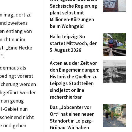
Sächsische Regierung
plant selbst mit
rn mag, dort zu
Millionen-Kürzungen
 und zweitens
beim Wohngeld
men entlang von
Hallo Leipzig: So
nicht nur im
startet Mittwoch, der
st: „Eine Hecke
5. August 2026
“.
Akten aus der Zeit vor
edermaus als
den Eingemeindungen:
nbedingt vorerst
Historische Quellen zu
Leipzigs Stadtteilen
esicherung werden
sind jetzt online
chgeführt werden.
recherchierbar
l nun genug
Das „Jobcenter vor
FH-Gebiet nun
Ort“ hat einen neuen
nscheinend nicht
Standort in Leipzig-
ne und gehen
Grünau. Wir haben