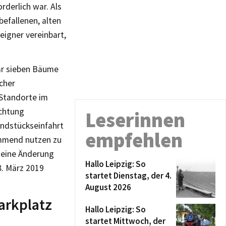
rderlich war. Als
befallenen, alten
igner vereinbart,
ar sieben Bäume
cher
Standorte im
ichtung
Leserinnen
undstückseinfahrt
empfehlen
mmend nutzen zu
 eine Änderung
Hallo Leipzig: So
. März 2019
startet Dienstag, der 4.
August 2026
arkplatz
Hallo Leipzig: So
startet Mittwoch, der