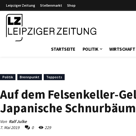
Leipziger Zeitung
Stellenmarkt
Shop
Leipziger Zeitung
STARTSEITE
POLITIK
WIRTSCHAFT
Politik
Brennpunkt
Topposts
Auf dem Felsenkeller-Ge
Japanische Schnurbäume
Von
Ralf Julke
7. Mai 2019
0
229