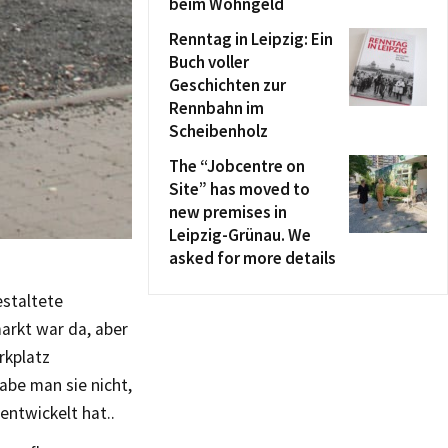
beim Wohngeld
Renntag in Leipzig: Ein
Buch voller
Geschichten zur
Rennbahn im
Scheibenholz
The “Jobcentre on
Site” has moved to
new premises in
Leipzig-Grünau. We
asked for more details
estaltete
arkt war da, aber
rkplatz
be man sie nicht,
ntwickelt hat..