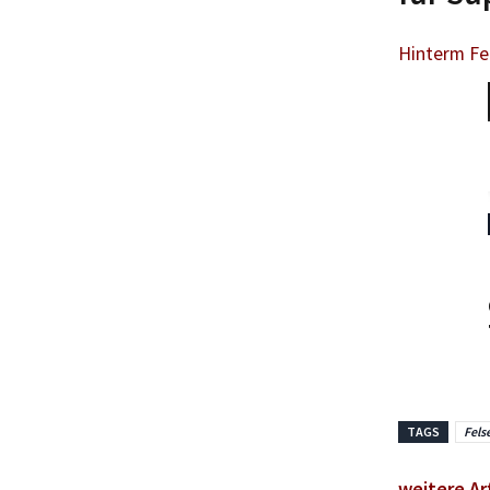
Hinterm Fel
TAGS
Fels
weitere Ar