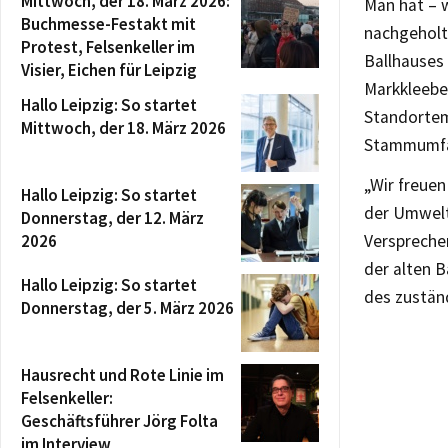
Mittwoch, der 18. März 2026:
Man hat – 
Buchmesse-Festakt mit
nachgeholt
Protest, Felsenkeller im
Ballhauses
Visier, Eichen für Leipzig
Markkleeber
Hallo Leipzig: So startet
Standortem
Mittwoch, der 18. März 2026
Stammumfan
„Wir freue
Hallo Leipzig: So startet
der Umwelt
Donnerstag, der 12. März
2026
Verspreche
der alten B
Hallo Leipzig: So startet
des zustän
Donnerstag, der 5. März 2026
Hausrecht und Rote Linie im
Felsenkeller:
Geschäftsführer Jörg Folta
im Interview