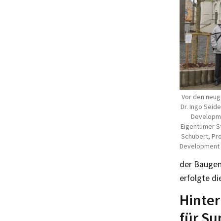
Vor den neuge
Dr. Ingo Seid
Developme
Eigentümer St
Schubert, Pr
Development
der Baugen
erfolgte d
Hinter
für Su