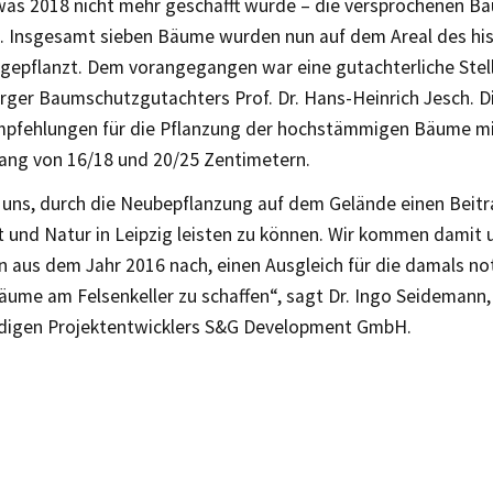
was 2018 nicht mehr geschafft wurde – die versprochenen 
. Insgesamt sieben Bäume wurden nun auf dem Areal des his
 gepflanzt. Dem vorangegangen war eine gutachterliche Ste
ger Baumschutzgutachters Prof. Dr. Hans-Heinrich Jesch. Di
pfehlungen für die Pflanzung der hochstämmigen Bäume m
g von 16/18 und 20/25 Zentimetern.
n uns, durch die Neubepflanzung auf dem Gelände einen Beit
 und Natur in Leipzig leisten zu können. Wir kommen damit
n aus dem Jahr 2016 nach, einen Ausgleich für die damals 
äume am Felsenkeller zu schaffen“, sagt Dr. Ingo Seidemann,
digen Projektentwicklers S&G Development GmbH.