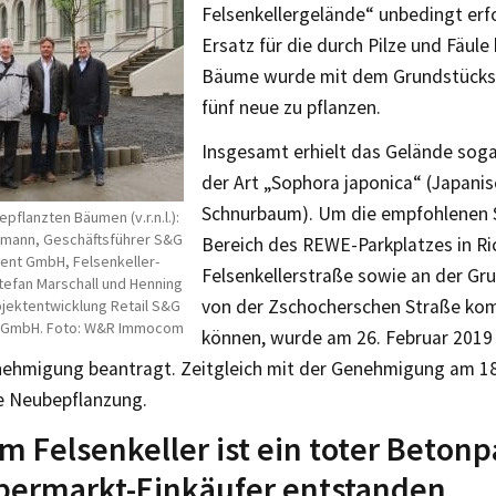
Felsenkellergelände“ unbedingt erfo
Ersatz für die durch Pilze und Fäule 
Bäume wurde mit dem Grundstückse
fünf neue zu pflanzen.
Insgesamt erhielt das Gelände sog
der Art „Sophora japonica“ (Japanis
Schnurbaum). Um die empfohlenen 
pflanzten Bäumen (v.r.n.l.):
emann, Geschäftsführer S&G
Bereich des REWE-Parkplatzes in R
nt GmbH, Felsenkeller-
Felsenkellerstraße sowie an der Gr
efan Marschall und Henning
von der Zschocherschen Straße ko
ojektentwicklung Retail S&G
 GmbH. Foto: W&R Immocom
können, wurde am 26. Februar 2019
ehmigung beantragt. Zeitgleich mit der Genehmigung am 18
ie Neubepflanzung.
m Felsenkeller ist ein toter Betonp
permarkt-Einkäufer entstanden