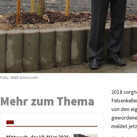
Foto: W&R Immocom
2018 sorgte
Mehr zum Thema
Felsenkell
von den ei
gewordenem
meldet jet