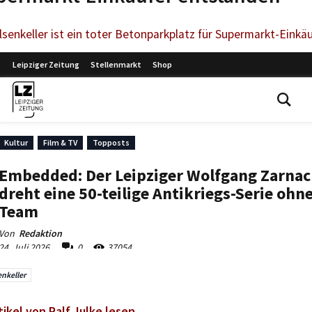
senkeller ist ein toter Betonparkplatz für Supermarkt-Einkä
enkeller
tikel von Ralf Julke lesen