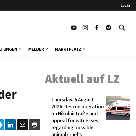
Login
LTUNGEN
MELDER
MARKTPLATZ
Aktuell auf LZ
der
Thursday, 6 August
2026: Rescue operation
on Nikolaistraße and
appeal for witnesses
regarding possible
animal cruelty