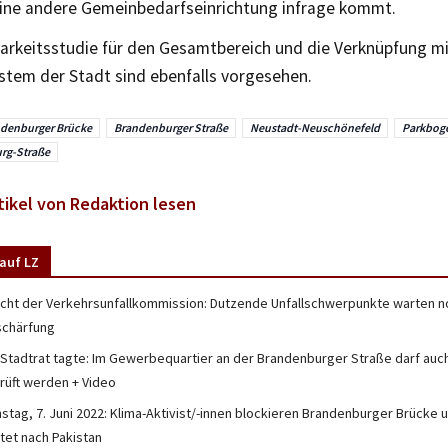
eine andere Gemeinbedarfseinrichtung infrage kommt.
arkeitsstudie für den Gesamtbereich und die Verknüpfung 
stem der Stadt sind ebenfalls vorgesehen.
denburger Brücke
Brandenburger Straße
Neustadt-Neuschönefeld
Parkbog
rg-Straße
tikel von Redaktion lesen
auf LZ
icht der Verkehrsunfallkommission: Dutzende Unfallschwerpunkte warten n
schärfung
 Stadtrat tagte: Im Gewerbequartier an der Brandenburger Straße darf a
rüft werden + Video
nstag, 7. Juni 2022: Klima-Aktivist/-innen blockieren Brandenburger Brücke
tet nach Pakistan