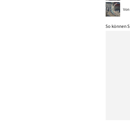
Von
So können Si