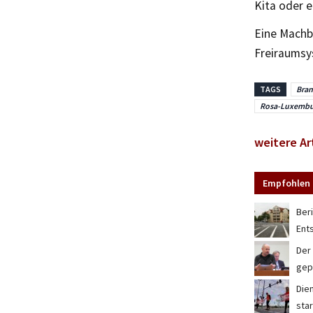
Kita oder 
Eine Machb
Freiraumsy
TAGS
Bran
Rosa-Luxembu
weitere Ar
Empfohlen 
Ber
Ent
Der
gep
Die
star