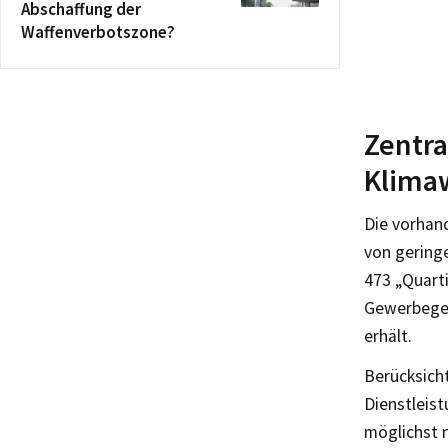
Abschaffung der
Waffenverbotszone?
Zentra
Klima
Die vorhan
von geringe
473 „Quarti
Gewerbegeb
erhält.
Berücksich
Dienstleist
möglichst 