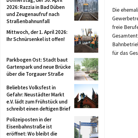
Donnerstag, der 30. April
2026: Razzia in Bad Düben
Die ehemal
und Zeugenaufruf nach
Gewerbetre
Straßenbahnunfall
freie Beruf
Mittwoch, der 1. April 2026:
Gesamtentw
Ihr Schnürsenkel ist offen!
Bahnbetrieb
für das Ge
Parkbogen Ost: Stadt baut
Gartenpark und neue Brücke
über die Torgauer Straße
Beliebtes Volksfest in
Gefahr: Neustädter Markt
e.V. lädt zum Frühstück und
schreibt einen deftigen Brief
Polizeiposten in der
Eisenbahnstraße ist
eröffnet: Wo bleibt die