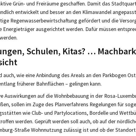
aktive Grün- und Freiräume geschaffen. Damit das Stadtquart
ndlich entwickelt und besser an den Klimawandel angepasst
ltige Regenwasserbewirtschaftung gefördert und die Versor
e Energieträger ausgerichtet werden. Dafür müssen entspr
 werden.
ngen, Schulen, Kitas? … Machbark
sicht
rd auch, wie eine Anbindung des Areals an den Parkbogen Ost
ntlang früherer Bahnflächen – gelingen kann.
e Auswirkungen auf die Wohnbebauung in der Rosa-Luxemb
eßen, sollen im Zuge des Planverfahrens Regelungen für sog
sstätten wie Club- und Partylocations, Bordelle und Wettbü
roffen werden. Geprüft werden soll auch, ob auf der nördlich
burg-Straße Wohnnutzung zulässig ist und ob der Standort f