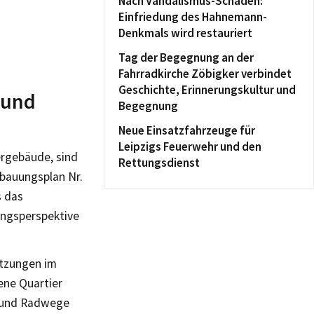
Nach Vandalismus-Schaden:
Einfriedung des Hahnemann-
Denkmals wird restauriert
Tag der Begegnung an der
Fahrradkirche Zöbigker verbindet
Geschichte, Erinnerungskultur und
 und
Begegnung
Neue Einsatzfahrzeuge für
Leipzigs Feuerwehr und den
ergebäude, sind
Rettungsdienst
ebauungsplan Nr.
s das
ungsperspektive
utzungen im
ene Quartier
- und Radwege