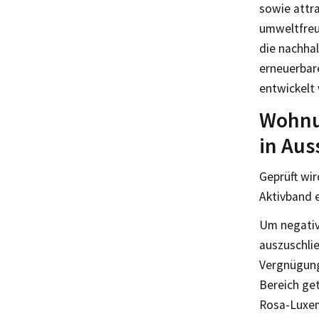
sowie attr
umweltfreu
die nachha
erneuerbar
entwickelt
Wohnu
in Aus
Geprüft wi
Aktivband e
Um negativ
auszuschli
Vergnügung
Bereich get
Rosa-Luxem