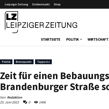
Leipziger Zeitung
Stellenmarkt
Shop
Leipziger Zeitung
STARTSEITE
POLITIK
WIRTSCHAFT
Politik
Brennpunkt
Topposts
Zeit für einen Bebauung
Brandenburger Straße s
Von
Redaktion
25. Juni 2023
0
1406