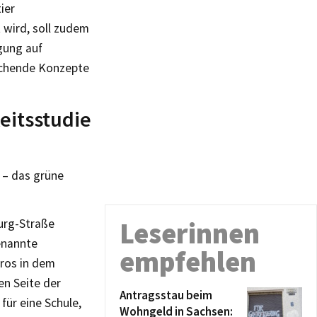
ier
 wird, soll zudem
gung auf
echende Konzepte
eitsstudie
 – das grüne
Leserinnen
urg-Straße
enannte
empfehlen
ros in dem
en Seite der
Antragsstau beim
ür eine Schule,
Wohngeld in Sachsen: