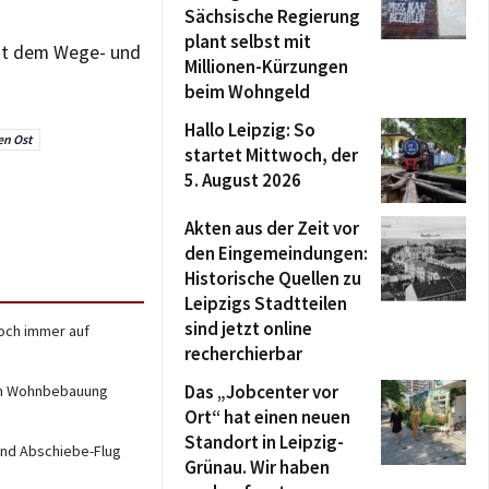
Sächsische Regierung
plant selbst mit
mit dem Wege- und
Millionen-Kürzungen
beim Wohngeld
Hallo Leipzig: So
en Ost
startet Mittwoch, der
5. August 2026
Akten aus der Zeit vor
den Eingemeindungen:
Historische Quellen zu
Leipzigs Stadtteilen
sind jetzt online
och immer auf
recherchierbar
Das „Jobcenter vor
uch Wohnbebauung
Ort“ hat einen neuen
Standort in Leipzig-
 und Abschiebe-Flug
Grünau. Wir haben