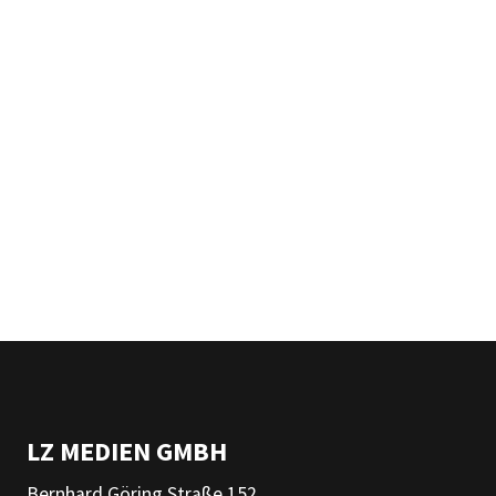
LZ MEDIEN GMBH
Bernhard Göring Straße 152