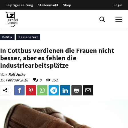
Leipziger Zeitung
Stellenmarkt
Shop
Login
Leipziger Zeitung
Politik
Kassensturz
In Cottbus verdienen die Frauen nicht
besser, aber es fehlen die
Industriearbeitsplätze
Von
Ralf Julke
19. Februar 2018
0
152