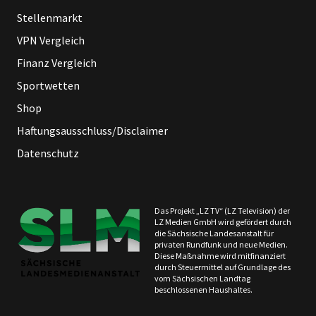
Stellenmarkt
VPN Vergleich
Finanz Vergleich
Sportwetten
Shop
Haftungsausschluss/Disclaimer
Datenschutz
Das Projekt „LZ TV“ (LZ Television) der
LZ Medien GmbH wird gefördert durch
die Sächsische Landesanstalt für
privaten Rundfunk und neue Medien.
Diese Maßnahme wird mitfinanziert
durch Steuermittel auf Grundlage des
vom Sächsischen Landtag
beschlossenen Haushaltes.