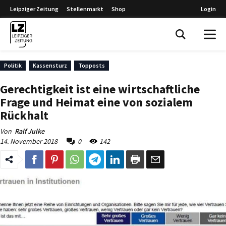
Leipziger Zeitung
Stellenmarkt
Shop
Login
Leipziger Zeitung
Politik
Kassensturz
Topposts
Gerechtigkeit ist eine wirtschaftliche
Frage und Heimat eine von sozialem
Rückhalt
Von
Ralf Julke
14. November 2018
0
142