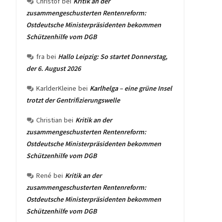
Christof
bei
Kritik an der
zusammengeschusterten Rentenreform:
Ostdeutsche Ministerpräsidenten bekommen
Schützenhilfe vom DGB
fra
bei
Hallo Leipzig: So startet Donnerstag,
der 6. August 2026
KarlderKleine
bei
Karlhelga – eine grüne Insel
trotzt der Gentrifizierungswelle
Christian
bei
Kritik an der
zusammengeschusterten Rentenreform:
Ostdeutsche Ministerpräsidenten bekommen
Schützenhilfe vom DGB
René
bei
Kritik an der
zusammengeschusterten Rentenreform:
Ostdeutsche Ministerpräsidenten bekommen
Schützenhilfe vom DGB