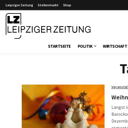
Leipziger Zeitung
Stellenmarkt
Shop
Leipziger Zeitung
STARTSEITE
POLITIK
WIRTSCHAFT
T
Veransta
Weihn
Längst i
Barocksc
Dezembe
romanti