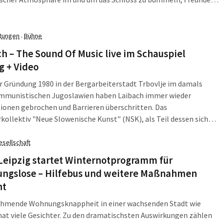
en und das vielseitige Angebot zu bestaunen.
ltungen
Bühne
·
h – The Sound Of Music live im Schauspiel
g + Video
er Gründung 1980 in der Bergarbeiterstadt Trbovlje im damals
mmunistischen Jugoslawien haben Laibach immer wieder
ionen gebrochen und Barrieren überschritten. Das
kollektiv "Neue Slowenische Kunst" (NSK), als Teil dessen sich
verstehen, erhebt das Spiel mit der Ideologie zur höchsten Kunst
 dementsprechend oft an. Die einerseits affirmative, andererseits
esellschaft
h zutiefst ironische Ästhetik der NSK prägt das Künstlerkollektiv
Leipzig startet Winternotprogramm für
e.
ngslose – Hilfebus und weitere Maßnahmen
nt
ehmende Wohnungsknappheit in einer wachsenden Stadt wie
hat viele Gesichter. Zu den dramatischsten Auswirkungen zählen