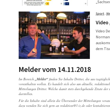
„Sachsen
vorgeleg
Leipzig.
Sport
We
·
Video 
Video
De
Norman 
auskomme
dem Tisch
sprechen
zu Gast 
als Para
Melder vom 14.11.2018
Im Bereich
„Melder“
finden Sie Inhalte Dritter, die uns tagtägli
vorenthalten wollen. Es handelt sich also um aktuelle, redaktionel
Mitteilungen Dritter. Welche damit stets durchgehende Zitate der
darstellen.
Für die Inhalte sind allein die Übersender der Mitteilungen veran
dazu wenden Sie sich gern an
redaktion@l-iz.de
oder kontaktieren