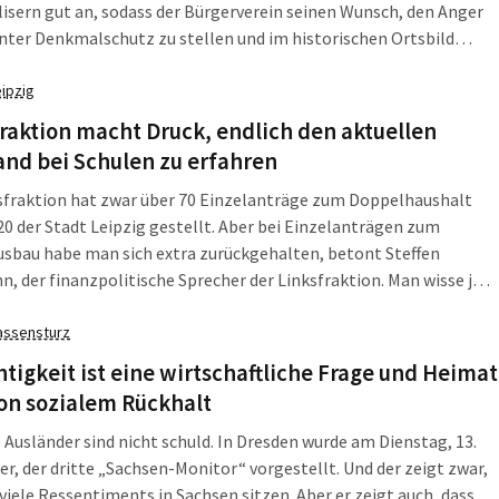
isern gut an, sodass der Bürgerverein seinen Wunsch, den Anger
nter Denkmalschutz zu stellen und im historischen Ortsbild
 zu machen, an die Öffentlichkeit brachte. Jetzt greift die erste
 im Stadtrat das Thema auf.
eipzig
raktion macht Druck, endlich den aktuellen
nd bei Schulen zu erfahren
sfraktion hat zwar über 70 Einzelanträge zum Doppelhaushalt
0 der Stadt Leipzig gestellt. Aber bei Einzelanträgen zum
sbau habe man sich extra zurückgehalten, betont Steffen
 der finanzpolitische Sprecher der Linksfraktion. Man wisse ja
nmal, ob Leipzig es schafft, das im Sommer beschlossene 150-
n-Euro-Paket abzuarbeiten. Und auch nicht, wie es um längst
assensturz
ssene Schulbauprojekte steht.
tigkeit ist eine wirtschaftliche Frage und Heimat
on sozialem Rückhalt
e Ausländer sind nicht schuld. In Dresden wurde am Dienstag, 13.
, der dritte „Sachsen-Monitor“ vorgestellt. Und der zeigt zwar,
 viele Ressentiments in Sachsen sitzen. Aber er zeigt auch, dass