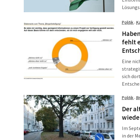
Lösungsa
untersch
Politik
K
·
Haben 
fehlt 
Entsc
Eine nic
strategi
sich dor
Entsche
echte Pa
Politik
B
·
geplant
geringen
Der al
wiede
Im Septe
in der 