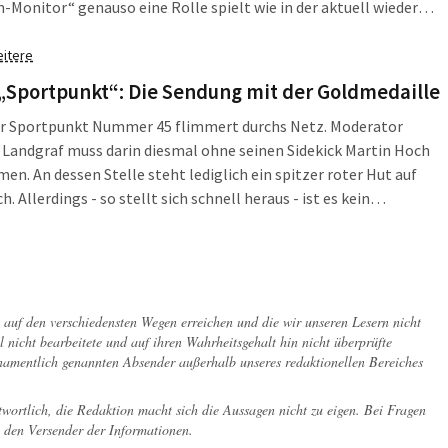
-Monitor“ genauso eine Rolle spielt wie in der aktuell wieder
ten „Autoritarismus-Studie“. Ein bisschen unterscheidet sich ja
 Das hat Gründe.
itere
„Sportpunkt“: Die Sendung mit der Goldmedaille
r Sportpunkt Nummer 45 flimmert durchs Netz. Moderator
Landgraf muss darin diesmal ohne seinen Sidekick Martin Hoch
n. An dessen Stelle steht lediglich ein spitzer roter Hut auf
. Allerdings - so stellt sich schnell heraus - ist es kein
der Hut. Umso besser also, dass Paralympicssieger Martin Schulz
in der Sendung ist und einen Einblick in seine erfolgreiche Karriere
triathlet gewährt.
ch auf den verschiedensten Wegen erreichen und die wir unseren Lesern nicht
l nicht bearbeitete und auf ihren Wahrheitsgehalt hin nicht überprüfte
 namentlich genannten Absender außerhalb unseres redaktionellen Bereiches
twortlich, die Redaktion macht sich die Aussagen nicht zu eigen. Bei Fragen
 den Versender der Informationen.