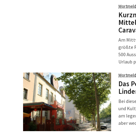
Wortmeld
Kurzm
Mitte
Cara
Am Mittw
größte R
500 Auss
Urlaub p
bis zur
Wortmeld
Das P
Linde
Bei dies
und Kult
am legen
aber wed
fachkund