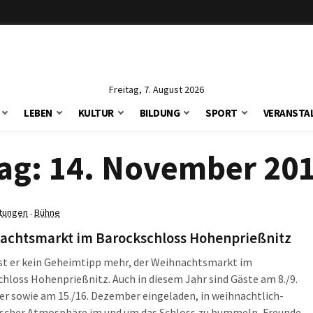
Freitag, 7. August 2026
LEBEN
KULTUR
BILDUNG
SPORT
VERANSTA
ag:
14. November 20
ltungen
Bühne
·
achtsmarkt im Barockschloss Hohenprießnitz
st er kein Geheimtipp mehr, der Weihnachtsmarkt im
hloss Hohenprießnitz. Auch in diesem Jahr sind Gäste am 8./9.
r sowie am 15./16. Dezember eingeladen, in weihnachtlich-
scher Atmosphäre im und um das Schloss zu bummeln, Freunde