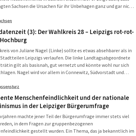
agten Sachsen die Ursachen für ihr Unbehagen ganz und gar nicht
, wo es die neuen Populisten behaupten. Gerechtigkeit ist ein
dfestes Thema. Und während die Politik über „Flüchtlinge“
achsen
, fühlen sich noch mehr Sachsen ungerecht behandelt als im
atenzeit (3): Der Wahlkreis 28 – Leipzigs rot-rot-
 Hochburg
reis von Juliane Nagel (Linke) sollte es etwas absehbarer als in
Stadtteilen Leipzigs verlaufen. Die linke Landtagsabgeordnete
trätin gilt als basisnah, gut vernetzt und könnte wohl nur sich
chlagen. Nagel wird vor allem in Connewitz, Südvorstadt und
mit dem antretenden Stadtrat Karsten Albrecht (CDU) eher
e Probleme haben als noch 2014 mit dem CDU-Kreisvorsitzenden
assensturz
dtagsabgeordneten Robert Clemen.
tente Menschenfeindlichkeit und der nationale
inismus in der Leipziger Bürgerumfrage
orjahren machte jener Teil der Bürgerumfrage immer stets viel
h reden, in dem Fragen zur gruppenbezogenen
feindlichkeit gestellt wurden. Ein Thema, das ja bekanntlich im