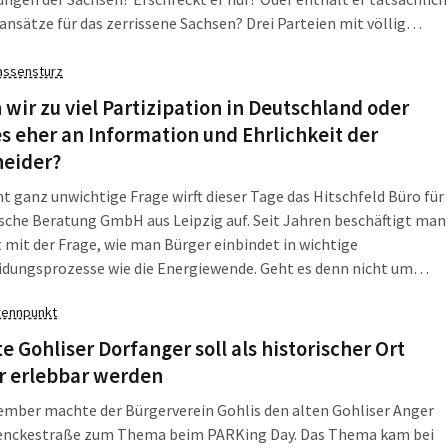
nsätze für das zerrissene Sachsen? Drei Parteien mit völlig
iedlichen Sichten auf diese Befragung des landläufigen Sachsen.
assensturz
wir zu viel Partizipation in Deutschland oder
es eher an Information und Ehrlichkeit der
heider?
ht ganz unwichtige Frage wirft dieser Tage das Hitschfeld Büro für
sche Beratung GmbH aus Leipzig auf. Seit Jahren beschäftigt man
t mit der Frage, wie man Bürger einbindet in wichtige
idungsprozesse wie die Energiewende. Geht es denn nicht um
rtizipation? Und dann sagt die Bundesnetzagentur ihren in Erfurt
rennpunkt
en Informationstag „Netzausbau und Mensch“ wegen zu
 Interesses ab. Sind die Bürger vielleicht überfordert?
te Gohliser Dorfanger soll als historischer Ort
r erlebbar werden
mber machte der Bürgerverein Gohlis den alten Gohliser Anger
Menckestraße zum Thema beim PARKing Day. Das Thema kam bei