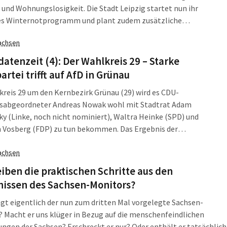
und Wohnungslosigkeit. Die Stadt Leipzig startet nun ihr
hes Winternotprogramm und plant zudem zusätzliche
n, unter anderem einen Hilfebus. Ein Überblick über alle
achsen
 für Bedürftige findet sich am Ende des Artikels.
atenzeit (4): Der Wahlkreis 29 – Starke
artei trifft auf AfD in Grünau
reis 29 um den Kernbezirk Grünau (29) wird es CDU-
sabgeordneter Andreas Nowak wohl mit Stadtrat Adam
y (Linke, noch nicht nominiert), Waltra Heinke (SPD) und
h Vosberg (FDP) zu tun bekommen. Das Ergebnis der
gswahl hier zeigt jedoch, wie schwer es für Nowak werden dürfte,
14 mit gerade noch 300 Stimmen vor Dietmar Pellmann (Linke,
achsen
en) errungenes Direktmandat zu verteidigen. Denn in Grünau und
iben die praktischen Schritte aus den
g gab es zur Bundestagswahl 2017 ein regelrechtes Fanal der
nissen des Sachsen-Monitors?
erung. Quasi als Alleinstellungsmerkmal fand sich hier die mit
höchste Ballung an AfD-Wählern in Leipzig.
gt eigentlich der nun zum dritten Mal vorgelegte Sachsen-
 Macht er uns klüger in Bezug auf die menschenfeindlichen
ungen der Sachsen? Erschreckt er nur? Oder enthält er tatsächlich