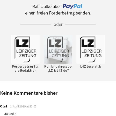
Ralf Julke über
einen freien Förderbetrag senden.
oder
Förderbetrag für
Kombi-Jahresabo
L-IZ Leserclub
die Redaktion
„LZ & L-IZ.de“
Keine Kommentare bisher
says:
Olaf
1. April 2019 at 23:03
Ja und?