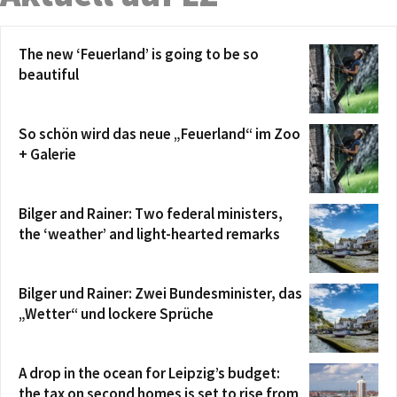
The new ‘Feuerland’ is going to be so
beautiful
So schön wird das neue „Feuerland“ im Zoo
+ Galerie
Bilger and Rainer: Two federal ministers,
the ‘weather’ and light-hearted remarks
Bilger und Rainer: Zwei Bundesminister, das
„Wetter“ und lockere Sprüche
A drop in the ocean for Leipzig’s budget:
the tax on second homes is set to rise from