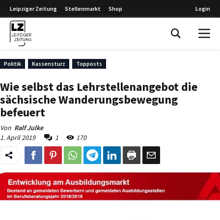
Leipziger Zeitung
Stellenmarkt
Shop
Login
Leipziger Zeitung
Politik
Kassensturz
Topposts
Wie selbst das Lehrstellenangebot die
sächsische Wanderungsbewegung
befeuert
Von
Ralf Julke
1. April 2019
1
170