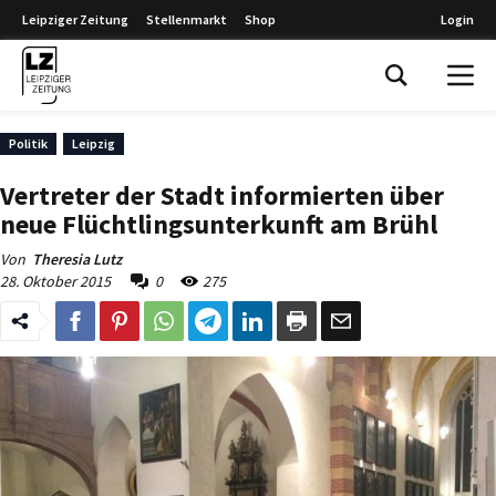
Leipziger Zeitung
Stellenmarkt
Shop
Login
Leipziger Zeitung
Politik
Leipzig
Vertreter der Stadt informierten über
neue Flüchtlingsunterkunft am Brühl
Von
Theresia Lutz
28. Oktober 2015
0
275