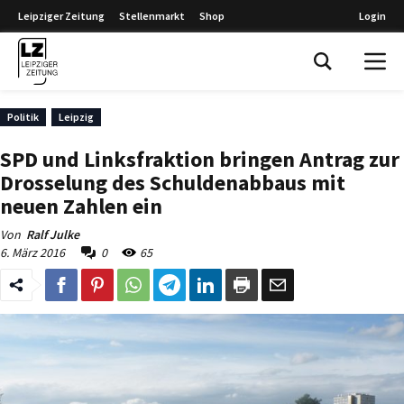
Leipziger Zeitung
Stellenmarkt
Shop
Login
Leipziger Zeitung
Politik
Leipzig
SPD und Linksfraktion bringen Antrag zur
Drosselung des Schuldenabbaus mit
neuen Zahlen ein
Von
Ralf Julke
6. März 2016
0
65