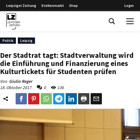
Leipziger Zeitung
Stellenmarkt
Shop
Login
Leipziger Zeitung
Politik
Leipzig
Der Stadtrat tagt: Stadtverwaltung wird
die Einführung und Finanzierung eines
Kulturtickets für Studenten prüfen
Von
Giulio Reger
18. Oktober 2017
0
136