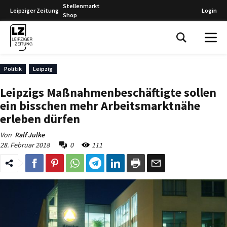
Stellenmarkt
Leipziger Zeitung
Login
Shop
Leipziger Zeitung
Politik
Leipzig
Leipzigs Maßnahmenbeschäftigte sollen
ein bisschen mehr Arbeitsmarktnähe
erleben dürfen
Von
Ralf Julke
28. Februar 2018
0
111