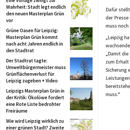
Eine Vorlage zwingt zur
Wahrheit: Stadt legt endlich
Dafür stel
den neuen Masterplan Grün
der Presse
vor
muss noch 
Grüne Oasen für Leipzig:
Masterplan Grün kommt
„Leipzig ha
nach acht Jahren endlich in
wachsenden
den Stadtrat
„Damit die 
Der Stadtrat tagte:
zum Erhalt
Umweltbürgermeister muss
Sicherung e
Grünflächenverlust für
Leistungen 
Leipzig zugeben + Video
bereitsteh
Leipzigs Masterplan Grün in
muss.“
der Kritik: Ökolöwe fordert
eine Rote Liste bedrohter
Freiräume
Wie wird Leipzig wirklich zu
einer grünen Stadt? Zweite