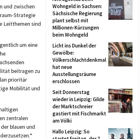
Wohngeld in Sachsen:
en und zwischen
Sächsische Regierung
iraum-Strategie
plant selbst mit
ne Leitthemen sind
Millionen-Kürzungen
beim Wohngeld
igentlich um eine
Licht ins Dunkel der
Gewölbe:
che
Völkerschlachtdenkmal
wachsenden
hat neue
ität beitragen zu
Ausstellungsräume
an prioritär
erschlossen
tige Mobilität und
Seit Donnerstag
wieder in Leipzig: Gilde
der Marktschreier
haltigen
gastiert mit Fischmarkt
den zentralen
am Völki
 der blauen und
Hallo Leipzig: So
nderzusetzen.“
startet Freitag, der 7.