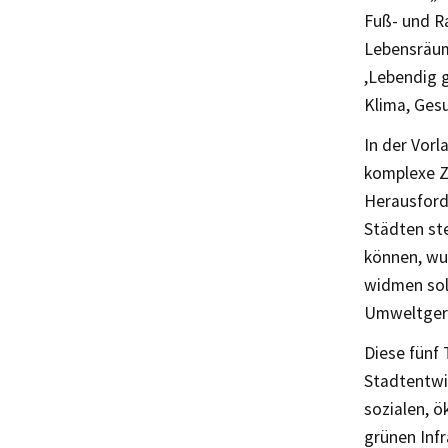
Fuß- und R
Lebensräum
,Lebendig g
Klima, Gesu
In der Vorl
komplexe Zu
Herausford
Städten st
können, wur
widmen soll
Umweltgere
Diese fünf
Stadtentwic
sozialen, 
grünen Infr