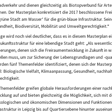
adverkehr und dienen gleichzeitig als Biotopverbund für Art
en. Der Masterplan konkretisiert die 2017 beschlossene Fre
rüne Stadt am Wasser‘ für die grün-blaue Infrastruktur. Sei
ndheit, Biodiversität, Mobilität und Umweltgerechtigkeit.“
age wird noch viel deutlicher, dass es in diesem Masterplan e
kunftsstruktur für eine lebendige Stadt geht: „Als wesentli
erungen, denen sich die Freiraumentwicklung in Zukunft in 
ellen muss, um zur Sicherung der Lebensgrundlagen und -qual
den fünf Themenfelder identifiziert, denen sich der Masterpl
: Biologische Vielfalt, Klimaanpassung, Gesundheit, nachhal
chtigkeit.
 Themenfelder greifen globale Herausforderungen einer nach
klung auf und bieten gleichzeitig die Möglichkeit, sich mit 
ökologischen und ökonomischen Dimensionen und Funktionen
astruktur in Leipzig bis auf Quartiersebene hinunter auseina