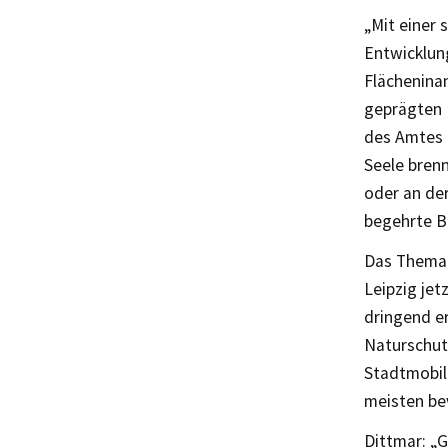
„Mit einer
Entwicklung
Flächenina
geprägten 
des Amtes f
Seele brenn
oder an de
begehrte Ba
Das Thema 
Leipzig jet
dringend er
Naturschut
Stadtmobili
meisten be
Dittmar: „G