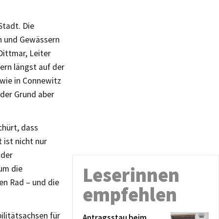
Stadt. Die
ün und Gewässern
ittmar, Leiter
ern längst auf der
(wie in Connewitz
 der Grund aber
hürt, dass
ist nicht nur
oder
Leserinnen
um die
ren Rad – und die
empfehlen
ilitätsachsen für
Antragsstau beim