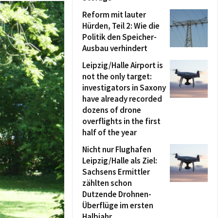
Reform mit lauter
Hürden, Teil 2: Wie die
Politik den Speicher-
Ausbau verhindert
Leipzig/Halle Airport is
not the only target:
investigators in Saxony
have already recorded
dozens of drone
overflights in the first
half of the year
Nicht nur Flughafen
Leipzig/Halle als Ziel:
Sachsens Ermittler
zählten schon
Dutzende Drohnen-
Überflüge im ersten
Halbjahr