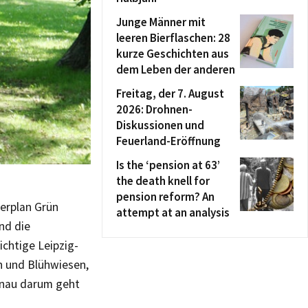
Junge Männer mit
leeren Bierflaschen: 28
kurze Geschichten aus
dem Leben der anderen
Freitag, der 7. August
2026: Drohnen-
Diskussionen und
Feuerland-Eröffnung
Is the ‘pension at 63’
the death knell for
pension reform? An
terplan Grün
attempt at an analysis
und die
chtige Leipzig-
n und Blühwiesen,
enau darum geht