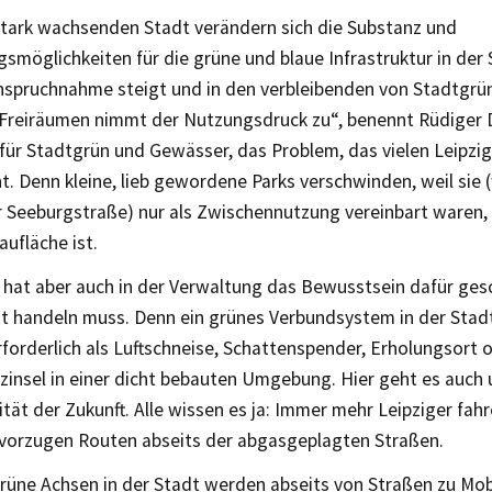
 stark wachsenden Stadt verändern sich die Substanz und
smöglichkeiten für die grüne und blaue Infrastruktur in der 
nspruchnahme steigt und in den verbleibenden von Stadtgr
Freiräumen nimmt der Nutzungsdruck zu“, benennt Rüdiger D
ür Stadtgrün und Gewässer, das Problem, das vielen Leipzig
t. Denn kleine, lieb gewordene Parks verschwinden, weil sie 
r Seeburgstraße) nur als Zwischennutzung vereinbart waren,
ufläche ist.
hat aber auch in der Verwaltung das Bewusstsein dafür gesc
zt handeln muss. Denn ein grünes Verbundsystem in der Stadt 
forderlich als Luftschneise, Schattenspender, Erholungsort 
zinsel in einer dicht bebauten Umgebung. Hier geht es auch 
tät der Zukunft. Alle wissen es ja: Immer mehr Leipziger fah
vorzugen Routen abseits der abgasgeplagten Straßen.
rüne Achsen in der Stadt werden abseits von Straßen zu Mob