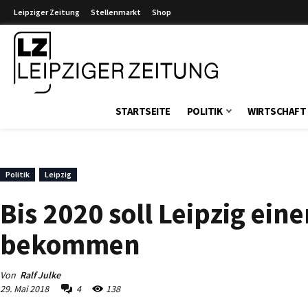
Leipziger Zeitung
Stellenmarkt
Shop
Leipziger Zeitung
STARTSEITE
POLITIK
WIRTSCHAFT
Politik
Leipzig
Bis 2020 soll Leipzig ei
bekommen
Von
Ralf Julke
29. Mai 2018
4
138