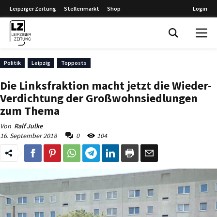
Leipziger Zeitung
Stellenmarkt
Shop
Login
Leipziger Zeitung
Politik
Leipzig
Topposts
Die Linksfraktion macht jetzt die Wieder-
Verdichtung der Großwohnsiedlungen
zum Thema
Von
Ralf Julke
16. September 2018
0
104