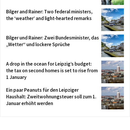
Bilger and Rainer: Two federal ministers,
the ‘weather’ and light-hearted remarks
Bilger und Rainer: Zwei Bundesminister, das
„Wetter“ und lockere Sprüche
A drop in the ocean for Leipzig’s budget:
the tax on second homes is set to rise from
1 January
Ein paar Peanuts für den Leipziger
Haushalt: Zweitwohnungsteuer soll zum 1.
Januar erhöht werden