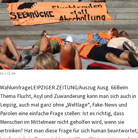
to: L-IZ.de
Wahlumfrage
LEIPZIGER ZEITUNG/Auszug Ausg. 66
Beim
Thema Flucht, Asyl und Zuwanderung kann man sich auch in
Leipzig, auch mal ganz ohne „Weltlage“, Fake-News und
Parolen eine einfache Frage stellen: Ist es richtig, dass
Menschen im Mittelmeer nicht geholfen wird, wenn sie
ertrinken? Hat man diese Frage für sich human beantwortet,