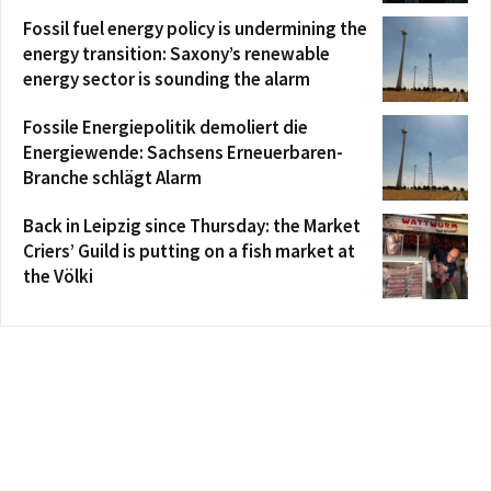
Fossil fuel energy policy is undermining the
energy transition: Saxony’s renewable
energy sector is sounding the alarm
Fossile Energiepolitik demoliert die
Energiewende: Sachsens Erneuerbaren-
Branche schlägt Alarm
Back in Leipzig since Thursday: the Market
Criers’ Guild is putting on a fish market at
the Völki