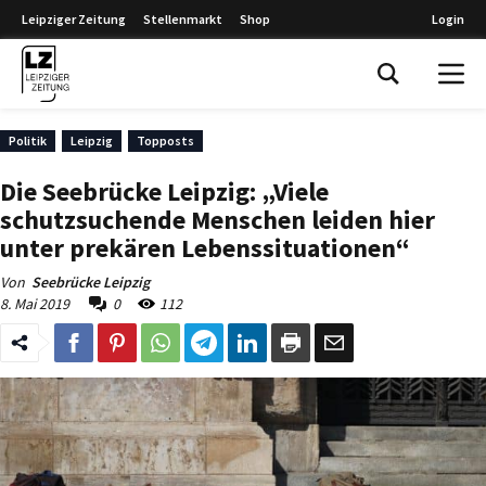
Leipziger Zeitung
Stellenmarkt
Shop
Login
Leipziger Zeitung
Politik
Leipzig
Topposts
Die Seebrücke Leipzig: „Viele
schutzsuchende Menschen leiden hier
unter prekären Lebenssituationen“
Von
Seebrücke Leipzig
8. Mai 2019
0
112