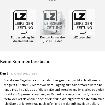
Förderbetrag für
Kombi-Jahresabo
L-IZ Leserclub
die Redaktion
„LZ & L-IZ.de“
Keine Kommentare bisher
says:
Ernst
6. Januar 2020 at 7:55
Erst dieser Tage habe ich mich darüber geärgert, nicht schnell genug
reagiert zu haben. 2 Meter vor dem Eingang zum Supermarkt warf eine
junge Frau ihre Kippe auf die Straße und verschwand im Markt, obgleich
direkt am Supermarkteingang ein Papierkorb angebracht ist, dessen
Metalldeckel als Aschenbecher dient und die Zigarettenreste aufnimmt.
Ich hätte der jungen Frau nachlaufen und sie daraufhinweisen sollen.