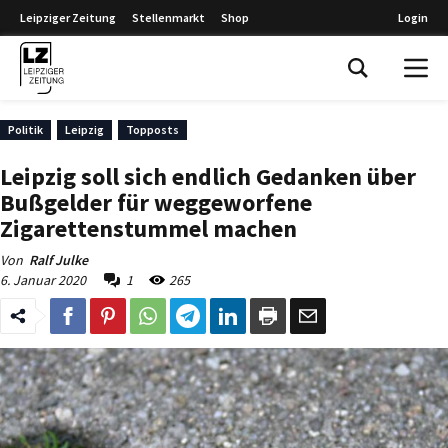
Leipziger Zeitung
Stellenmarkt
Shop
Login
Leipziger Zeitung
Politik
Leipzig
Topposts
Leipzig soll sich endlich Gedanken über
Bußgelder für weggeworfene
Zigarettenstummel machen
Von
Ralf Julke
6. Januar 2020
1
265