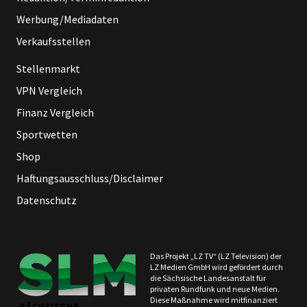
Werbung/Mediadaten
Verkaufsstellen
Stellenmarkt
VPN Vergleich
Finanz Vergleich
Sportwetten
Shop
Haftungsausschluss/Disclaimer
Datenschutz
Das Projekt „LZ TV“ (LZ Television) der
LZ Medien GmbH wird gefördert durch
die Sächsische Landesanstalt für
privaten Rundfunk und neue Medien.
Diese Maßnahme wird mitfinanziert