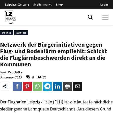
Leipziger Zeitung
Stellenmarkt
Shop
Login
Leipziger Zeitung
Politik
Region
Netzwerk der Bürgerinitiativen gegen
Flug- und Bodenlärm empfiehlt: Schickt
die Fluglärmbeschwerden direkt an die
Kommunen
Von
Ralf Julke
3. Januar 2013
0
35
Der Flughafen Leipzig/Halle (FLH) ist die lauteste nächtliche
siedlungsnahe Lärmquelle Deutschlands. Aus diesem Grund