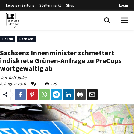
Leipziger Zeitung
Stellenmarkt
Shop
Login
Leipziger Zeitung
Politik
Sachsen
Sachsens Innenminister schmettert
indiskrete Grünen-Anfrage zu PreCops
wortgewaltig ab
Von
Ralf Julke
8. August 2016
1
129