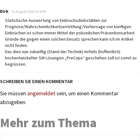
says:
Dirk
9. August 2016 at 9:49
Statistische Auswertung von Einbruchsdiebstählen zur
Prognose/Wahrscheinlichkeitsermittlung/Vorhersage von künftigen
Einbrüchen ist schon immer Mittel der polizeilichen Präventionsarbeit.
Gründe die gegen einen solchen Einsatz sprechen kann ich im Artikel
nicht finden.
Das dies nun zukünftig (Stand der Technik) mittels (hoffentlich)
hochentwickelter SW Lösungen „PreCops“ geschehen soll ist somit zu
begrüssen.
SCHREIBEN SIE EINEN KOMMENTAR
Sie müssen
angemeldet
sein, um einen Kommentar
abzugeben.
Mehr zum Thema