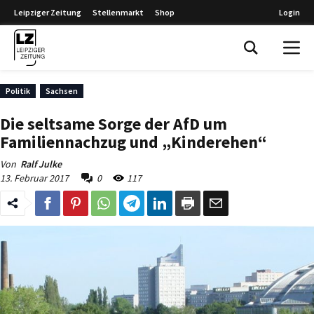
Leipziger Zeitung
Stellenmarkt
Shop
Login
Leipziger Zeitung
Politik
Sachsen
Die seltsame Sorge der AfD um
Familiennachzug und „Kinderehen“
Von
Ralf Julke
13. Februar 2017
0
117