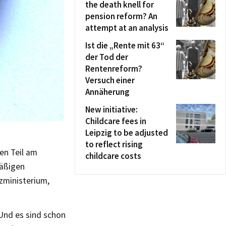
the death knell for
pension reform? An
attempt at an analysis
Ist die „Rente mit 63“
der Tod der
Rentenreform?
Versuch einer
Annäherung
New initiative:
Childcare fees in
Leipzig to be adjusted
to reflect rising
ren Teil am
childcare costs
mäßigen
zministerium,
Und es sind schon