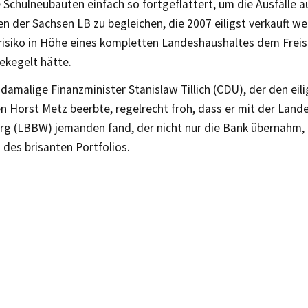
Schulneubauten einfach so fortgeflattert, um die Ausfälle a
n der Sachsen LB zu begleichen, die 2007 eiligst verkauft w
risiko in Höhe eines kompletten Landeshaushaltes dem Freis
kegelt hätte.
damalige Finanzminister Stanislaw Tillich (CDU), der den ei
n Horst Metz beerbte, regelrecht froh, dass er mit der Lan
g (LBBW) jemanden fand, der nicht nur die Bank übernahm, 
des brisanten Portfolios.