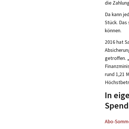
die Zahlung
Da kann je
Stück. Das 
können.
2016 hat Sa
Absicherun
getroffen. 
Finanzminis
rund 1,21 M
Höchstbetr
In ei
Spende
Abo-Sommer