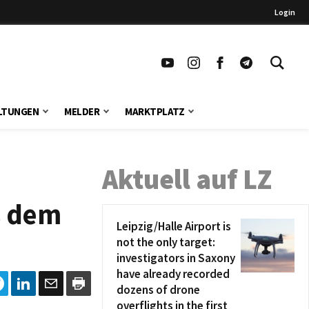
Login
LTUNGEN
MELDER
MARKTPLATZ
Aktuell auf LZ
s dem
Leipzig/Halle Airport is
not the only target:
investigators in Saxony
have already recorded
dozens of drone
overflights in the first