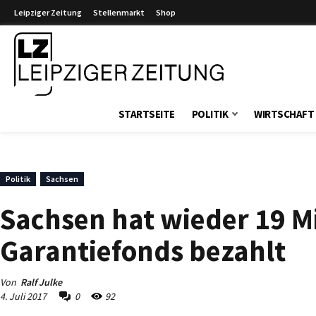
Leipziger Zeitung
Stellenmarkt
Shop
Leipziger Zeitung
STARTSEITE
POLITIK
WIRTSCHAFT
Politik
Sachsen
Sachsen hat wieder 19 Mi
Garantiefonds bezahlt
Von
Ralf Julke
4. Juli 2017
0
92