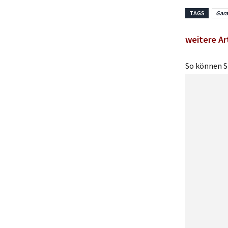
TAGS
Gara
weitere Ar
So können Si