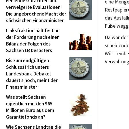
Fehlende Gutachten und
eine Menge 
verweigerte Evaluationen:
Restpapiere
Die ungebrochene Macht der
das Ausfall
sächsischen Finanzminister
Füße wegge
Linksfraktion hält fest an
der Forderung nach einer
Da war der 
Bilanz der Folgen des
scheidende
Sachsen LB Desasters
Württember
Bis zum endgültigen
Verwaltung 
Schlussstrich unters
Landesbank-Debakel
dauert’s noch, meint der
Finanzminister
Was stellt Sachsen
eigentlich mit den 965
Millionen Euro aus dem
Garantiefonds an?
Wie Sachsens Landtag die