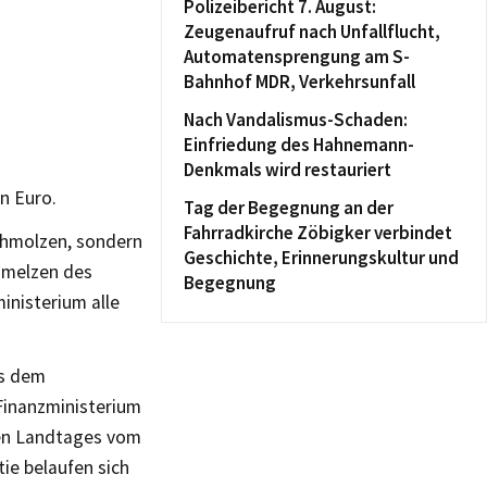
Polizeibericht 7. August:
Zeugenaufruf nach Unfallflucht,
Automatensprengung am S-
Bahnhof MDR, Verkehrsunfall
Nach Vandalismus-Schaden:
Einfriedung des Hahnemann-
Denkmals wird restauriert
n Euro.
Tag der Begegnung an der
Fahrradkirche Zöbigker verbindet
schmolzen, sondern
Geschichte, Erinnerungskultur und
hmelzen des
Begegnung
inisterium alle
us dem
 Finanzministerium
hen Landtages vom
ie belaufen sich