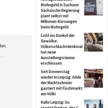
Wohngeld in Sachsen:
Sächsische Regierung
plant selbst mit
Millionen-Kürzungen
beim Wohngeld
Licht ins Dunkel der
Gewölbe:
den.
Völkerschlachtdenkmal
hat neue
Ausstellungsräume
erschlossen
Seit Donnerstag
wieder in Leipzig: Gilde
der Marktschreier
gastiert mit Fischmarkt
am Völki
Hallo Leipzig: So
startet Freitag, der 7.