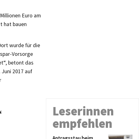
Millionen Euro am
ht hat bauen
ort wurde für die
nspar-Vorsorge
et“, betont das
 Juni 2017 auf
r
Leserinnen
“
empfehlen
Antragsstau beim