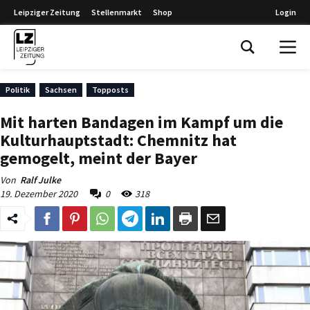
Leipziger Zeitung
Stellenmarkt
Shop
Login
Leipziger Zeitung
Politik
Sachsen
Topposts
Mit harten Bandagen im Kampf um die
Kulturhauptstadt: Chemnitz hat
gemogelt, meint der Bayer
Von
Ralf Julke
19. Dezember 2020
0
318