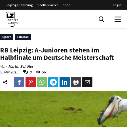
Leipziger Zeitung
Stellenmarkt
Shop
Login
Leipziger Zeitung
Sport
Fußball
RB Leipzig: A-Junioren stehen im
Halbfinale um Deutsche Meisterschaft
Von
Martin Schöler
9. Mai 2015
0
56