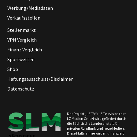
Werbung/Mediadaten
Verkaufsstellen
Stellenmarkt
VPN Vergleich
Finanz Vergleich
Sportwetten
Shop
Haftungsausschluss/Disclaimer
Datenschutz
Das Projekt „LZ TV“ (LZ Television) der
LZ Medien GmbH wird gefördert durch
die Sächsische Landesanstalt für
privaten Rundfunk und neue Medien.
Diese Maßnahme wird mitfinanziert