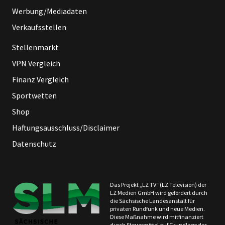
Werbung/Mediadaten
Verkaufsstellen
Stellenmarkt
VPN Vergleich
Finanz Vergleich
Sportwetten
Shop
Haftungsausschluss/Disclaimer
Datenschutz
Das Projekt „LZ TV“ (LZ Television) der
LZ Medien GmbH wird gefördert durch
die Sächsische Landesanstalt für
privaten Rundfunk und neue Medien.
Diese Maßnahme wird mitfinanziert
durch Steuermittel auf Grundlage des