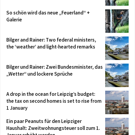
So schön wird das neue „Feuerland“ +
Galerie
Bilger and Rainer: Two federal ministers,
the ‘weather’ and light-hearted remarks
Bilger und Rainer: Zwei Bundesminister, das
„Wetter“ und lockere Sprüche
A drop in the ocean for Leipzig’s budget:
the tax on second homes is set to rise from
1 January
Ein paar Peanuts für den Leipziger
Haushalt: Zweitwohnungsteuer soll zum 1.