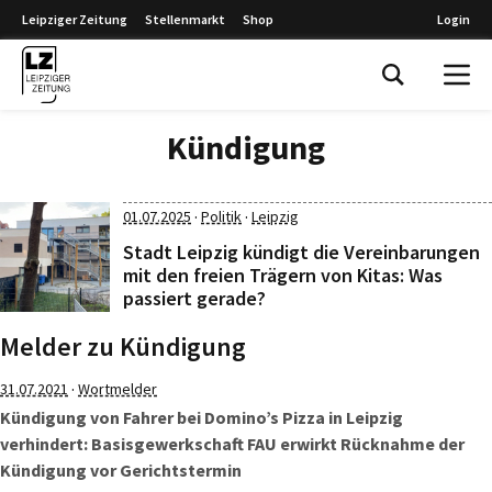
Leipziger Zeitung
Stellenmarkt
Shop
Login
Leipziger Zeitung
Kündigung
·
·
01.07.2025
Politik
Leipzig
Stadt Leipzig kündigt die Vereinbarungen
mit den freien Trägern von Kitas: Was
passiert gerade?
Melder zu Kündigung
·
31.07.2021
Wortmelder
Kündigung von Fahrer bei Domino’s Pizza in Leipzig
verhindert: Basisgewerkschaft FAU erwirkt Rücknahme der
Kündigung vor Gerichtstermin