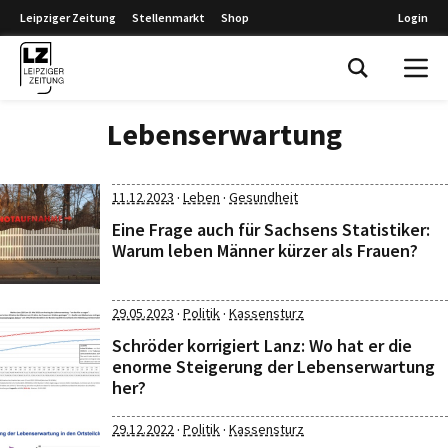
Leipziger Zeitung
Stellenmarkt
Shop
Login
Leipziger Zeitung
Lebenserwartung
·
·
11.12.2023
Leben
Gesundheit
Eine Frage auch für Sachsens Statistiker:
Warum leben Männer kürzer als Frauen?
·
·
29.05.2023
Politik
Kassensturz
Schröder korrigiert Lanz: Wo hat er die
enorme Steigerung der Lebenserwartung
her?
·
·
29.12.2022
Politik
Kassensturz