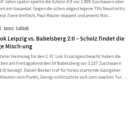
lf Jahre später spielte die Scholz-Elf vor 1.909 Zuschauern über
ten am Gaspedal. Gegen die schon abgestiegene TSG Neustrelitz
mal Ziane dreifach, Paul Maurer doppelt und jeweils Nils
ck und Peter Misch. Endstand 7:0 (3:0). Heiko Scholz schonte
7
Sport
Fußball
·
·
ch Sascha Pfeffer und Markus Krug. Auf Ryan Malone muss er bis
de verzichten. Dafür kann er auf Misch und Gottschick auch in
Lok Leipzig vs. Babelsberg 2:0 – Scholz findet die
bauen.
ge Misch-ung
eter Heimsieg für den 1. FC Lok: Ersatzgeschwächt haben die
lben am Freitagabend den SV Babelsberg vor 3.237 Zuschauern
(1:0) besiegt. Daniel Becker traf für furios startende Gastgeber
Minuten vom Punkt, Georgi schlitzohrte sich zum zweiten Tor.
rg blieb vieles schuldig und konnte auch eine dreißigminütige
 nach Platzverweis für Djamal Ziane nicht nutzen – beim
en-Ball des 19-jährigen Peter Misch in der Lok-
teidigung.