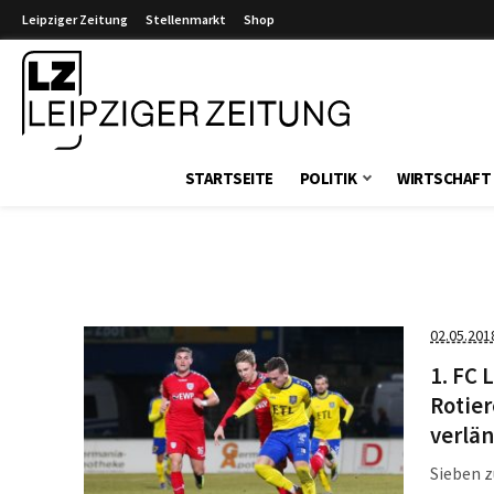
Leipziger Zeitung
Stellenmarkt
Shop
Leipziger Zeitung
STARTSEITE
POLITIK
WIRTSCHAFT
02.05.201
1. FC 
Rotier
verlä
Sieben z