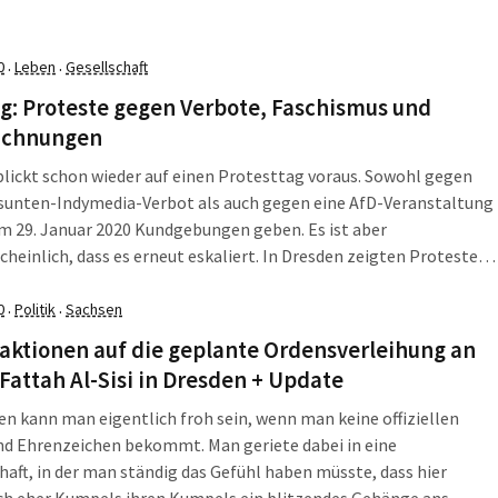
den. Die L-IZ fasst zusammen, was am Montag, den 3. Februar
 Leipzig und darüber hinaus wichtig war.
0
Leben
Gesellschaft
·
·
g: Proteste gegen Verbote, Faschismus und
ichnungen
blickt schon wieder auf einen Protesttag voraus. Sowohl gegen
ksunten-Indymedia-Verbot als auch gegen eine AfD-Veranstaltung
am 29. Januar 2020 Kundgebungen geben. Es ist aber
heinlich, dass es erneut eskaliert. In Dresden zeigten Proteste
eute Wirkung: Der Semperopernball bezeichnete eine
rleihung an den ägyptischen Präsidenten als Fehler. Die L-IZ
0
Politik
Sachsen
·
·
sammen, was am Dienstag, den 28. Januar 2020, in Leipzig und
aktionen auf die geplante Ordensverleihung an
wichtig war.
Fattah Al-Sisi in Dresden + Update
en kann man eigentlich froh sein, wenn man keine offiziellen
nd Ehrenzeichen bekommt. Man geriete dabei in eine
haft, in der man ständig das Gefühl haben müsste, dass hier
ch eher Kumpels ihren Kumpels ein blitzendes Gehänge ans