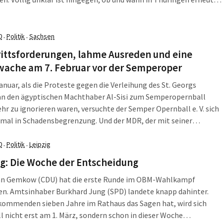
wird. Die L-IZ fasst zusammen, was am Freitag, den 7. Februar
 Leipzig und darüber hinaus wichtig war.
0
Politik
Sachsen
·
·
rittsforderungen, lahme Ausreden und eine
ache am 7. Februar vor der Semperoper
anuar, als die Proteste gegen die Verleihung des St. Georgs
an den ägyptischen Machthaber Al-Sisi zum Semperopernball
hr zu ignorieren waren, versuchte der Semper Opernball e. V. sich
mal in Schadensbegrenzung. Und der MDR, der mit seiner
tion zum Ball wie der eigentliche Ausrichter wirkt, versucht
immer wieder neu zu erklären, dass es bei dem Ball um
0
Politik
Leipzig
·
·
nheit geht. Aber all diese Erklärungen aus dem Dresdner Topf
g: Die Woche der Entscheidung
ie Sache nicht besser. Am 7. Februar gibt's jetzt auch noch eine
an Gemkow (CDU) hat die erste Runde im OBM-Wahlkampf
che.
n. Amtsinhaber Burkhard Jung (SPD) landete knapp dahinter.
kommenden sieben Jahre im Rathaus das Sagen hat, wird sich
l nicht erst am 1. März, sondern schon in dieser Woche