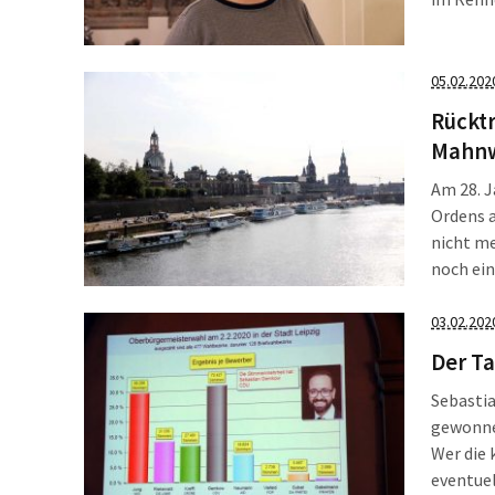
gewählt 
2020, in
05.02.202
Rückt
Mahnw
Am 28. J
Ordens 
nicht me
noch ein
Präsenta
seither 
03.02.202
Weltoffe
Der Ta
machen d
Sebasti
Mahnwa
gewonne
Wer die 
eventuel