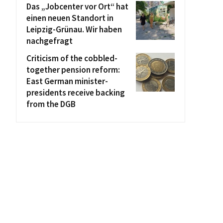
Das „Jobcenter vor Ort“ hat
einen neuen Standort in
Leipzig-Grünau. Wir haben
nachgefragt
Criticism of the cobbled-
together pension reform:
East German minister-
presidents receive backing
from the DGB