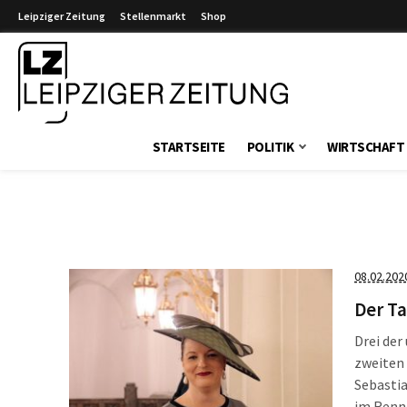
Leipziger Zeitung
Stellenmarkt
Shop
Leipziger Zeitung
STARTSEITE
POLITIK
WIRTSCHAFT
08.02.202
Der T
Drei de
zweiten
Sebasti
im Renne