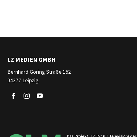
LZ MEDIEN GMBH
Bernhard Göring Straße 152
04277 Leipzig
Das Projekt „LZ TV“ (LZ Television) d