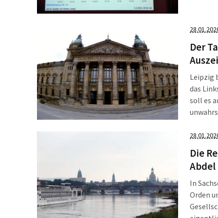
entschei
2020, in
28.01.202
Der Ta
Ausze
Leipzig 
das Lin
soll es 
unwahrsc
schon h
Ordensve
28.01.202
fasst zu
Die Re
Sachsen 
Abdel 
In Sachs
Orden u
Gesellsc
eigentli