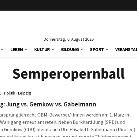
Donnerstag, 6. August 2026
LEBEN
KULTUR
BILDUNG
SPORT
VERANSTA
Semperopernball
0
Politik
Leipzig
·
·
ag: Jung vs. Gemkow vs. Gabelmann
r ursprünglich acht OBM-Bewerber/-innen werden am 1. März im
 Wahlgang erneut antreten. Neben Burkhard Jung (SPD) und
an Gemkow (CDU) bleibt auch Ute Elisabeth Gabelmann (Piraten)
n. Völlig unklar ist hingegen, ob und wann in Thüringen erneut