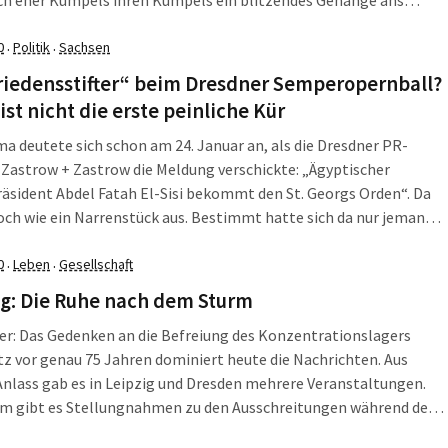
eften. Und es dabei völlig egal ist, was für Skandale der mit Orden
 schon auf seinem Kerbholz hat. So wie Abdel Fattah Al-Sisi, der
0
Politik
Sachsen
·
·
3 in Ägypten an die Macht geputscht hat.
riedensstifter“ beim Dresdner Semperopernball?
i ist nicht die erste peinliche Kür
a deutete sich schon am 24. Januar an, als die Dresdner PR-
Zastrow + Zastrow die Meldung verschickte: „Ägyptischer
äsident Abdel Fatah El-Sisi bekommt den St. Georgs Orden“. Da
och wie ein Narrenstück aus. Bestimmt hatte sich da nur jemand
rilscherz erlaubt, Bisschen früh im Jahr. Kurz darauf verschickte
 + Zastrow im Auftrag des Dresdner Semperopernballs eine neue
0
Leben
Gesellschaft
·
·
ng. Der Inhalt blieb derselbe. Das Ganze begann zur Farce zu
ag: Die Ruhe nach dem Sturm
Was ist da los in Dresden?
er: Das Gedenken an die Befreiung des Konzentrationslagers
z vor genau 75 Jahren dominiert heute die Nachrichten. Aus
nlass gab es in Leipzig und Dresden mehrere Veranstaltungen.
m gibt es Stellungnahmen zu den Ausschreitungen während der
ia-Demonstration am Samstag. Die L-IZ fasst zusammen, was