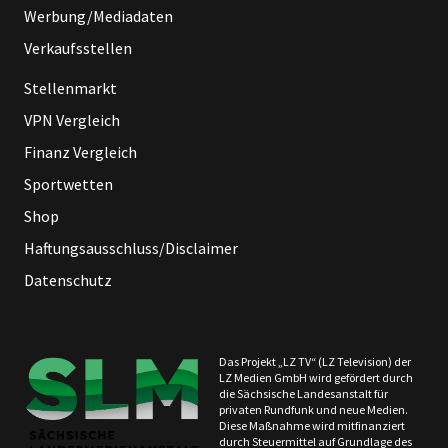
Werbung/Mediadaten
Verkaufsstellen
Stellenmarkt
VPN Vergleich
Finanz Vergleich
Sportwetten
Shop
Haftungsausschluss/Disclaimer
Datenschutz
Das Projekt „LZ TV“ (LZ Television) der
LZ Medien GmbH wird gefördert durch
die Sächsische Landesanstalt für
privaten Rundfunk und neue Medien.
Diese Maßnahme wird mitfinanziert
durch Steuermittel auf Grundlage des