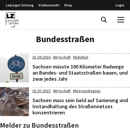
Leipziger Zeitung
Stellenmarkt
Shop
Login
Leipziger Zeitung
Bundesstraßen
·
·
01.04.2016
Wirtschaft
Mobilität
Sachsen müsste 100 Kilometer Radwege
an Bundes- und Staatsstraßen bauen, und
zwar jedes Jahr
·
·
01.07.2015
Wirtschaft
Metropolregion
Sachsen muss sein Geld auf Sanierung und
Instandhaltung des Straßennetzes
konzentrieren
Melder zu Bundesstraßen