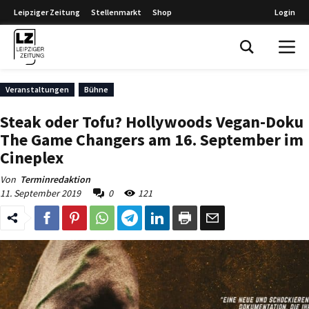
Leipziger Zeitung
Stellenmarkt
Shop
Login
Leipziger Zeitung
Veranstaltungen
Bühne
Steak oder Tofu? Hollywoods Vegan-Doku
The Game Changers am 16. September im
Cineplex
Von
Terminredaktion
11. September 2019
0
121