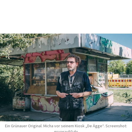
Ein Grünauer Original. Micha vor seinem Kiosk „De Ägge“. Screenshot:
gruenau50.de