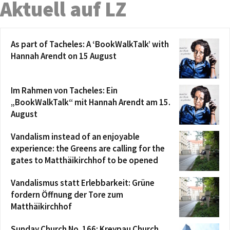
Aktuell auf LZ
As part of Tacheles: A ‘BookWalkTalk’ with
Hannah Arendt on 15 August
Im Rahmen von Tacheles: Ein
„BookWalkTalk“ mit Hannah Arendt am 15.
August
Vandalism instead of an enjoyable
experience: the Greens are calling for the
gates to Matthäikirchhof to be opened
Vandalismus statt Erlebbarkeit: Grüne
fordern Öffnung der Tore zum
Matthäikirchhof
Sunday Church No. 166: Kreypau Church