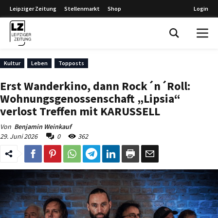
Leipziger Zeitung
Stellenmarkt
Shop
Login
Leipziger Zeitung
Kultur
Leben
Topposts
Erst Wanderkino, dann Rock´n´Roll:
Wohnungsgenossenschaft „Lipsia“
verlost Treffen mit KARUSSELL
Von
Benjamin Weinkauf
29. Juni 2026
0
362