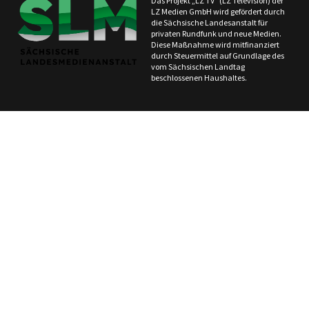
Das Projekt „LZ TV“ (LZ Television) der
LZ Medien GmbH wird gefördert durch
die Sächsische Landesanstalt für
privaten Rundfunk und neue Medien.
Diese Maßnahme wird mitfinanziert
durch Steuermittel auf Grundlage des
vom Sächsischen Landtag
beschlossenen Haushaltes.